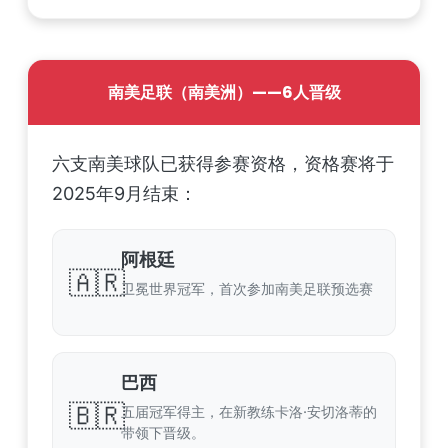
南美足联（南美洲）——6人晋级
六支南美球队已获得参赛资格，资格赛将于
2025年9月结束：
阿根廷
🇦🇷
卫冕世界冠军，首次参加南美足联预选赛
巴西
🇧🇷
五届冠军得主，在新教练卡洛·安切洛蒂的
带领下晋级。