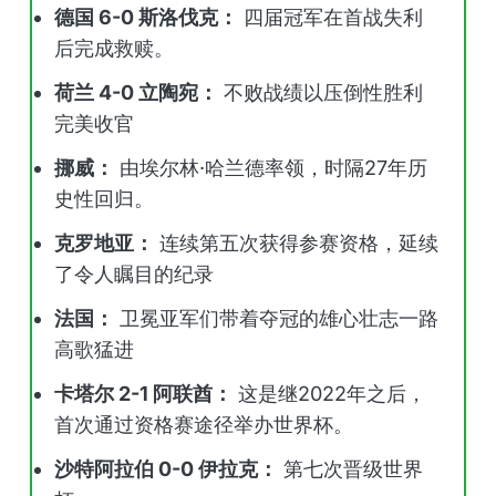
德国 6-0 斯洛伐克：
四届冠军在首战失利
后完成救赎。
荷兰 4-0 立陶宛：
不败战绩以压倒性胜利
完美收官
挪威：
由埃尔林·哈兰德率领，时隔27年历
史性回归。
克罗地亚：
连续第五次获得参赛资格，延续
了令人瞩目的纪录
法国：
卫冕亚军们带着夺冠的雄心壮志一路
高歌猛进
卡塔尔 2-1 阿联酋：
这是继2022年之后，
首次通过资格赛途径举办世界杯。
沙特阿拉伯 0-0 伊拉克：
第七次晋级世界