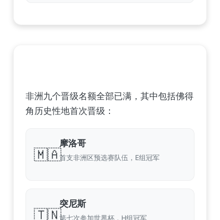
非洲足球联合会 (CAF) – 9 场合格
非洲九个晋级名额全部已满，其中包括佛得
角历史性地首次晋级：
摩洛哥
🇲🇦
首支非洲区预选赛队伍，E组冠军
突尼斯
🇹🇳
第七次参加世界杯，H组冠军