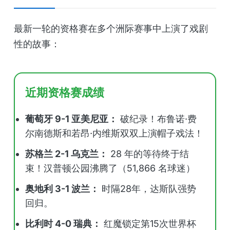
最新一轮的资格赛在多个洲际赛事中上演了戏剧
性的故事：
近期资格赛成绩
葡萄牙 9-1 亚美尼亚：
破纪录！布鲁诺·费
尔南德斯和若昂·内维斯双双上演帽子戏法！
苏格兰 2-1 乌克兰：
28 年的等待终于结
束！汉普顿公园沸腾了（51,866 名球迷）
奥地利 3-1 波兰：
时隔28年，达斯队强势
回归。
比利时 4-0 瑞典：
红魔锁定第15次世界杯