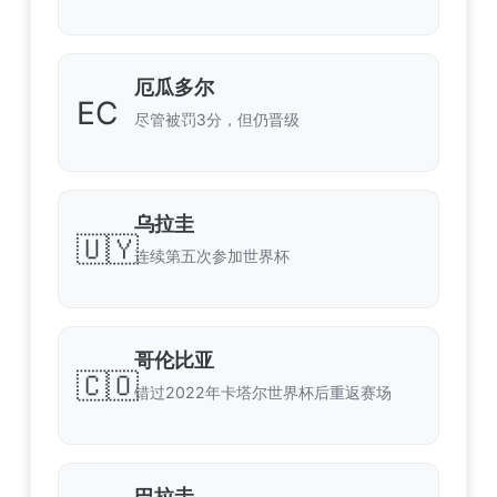
厄瓜多尔
EC
尽管被罚3分，但仍晋级
乌拉圭
🇺🇾
连续第五次参加世界杯
哥伦比亚
🇨🇴
错过2022年卡塔尔世界杯后重返赛场
巴拉圭