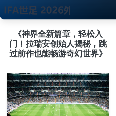
跳
到
《神界全新篇章，轻松入
内
门！拉瑞安创始人揭秘，跳
容
过前作也能畅游奇幻世界》