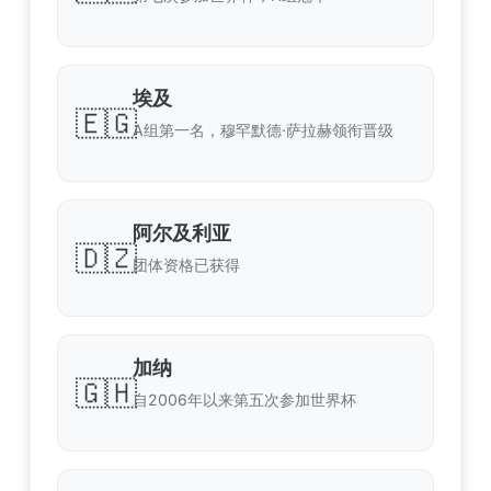
埃及
🇪🇬
A组第一名，穆罕默德·萨拉赫领衔晋级
阿尔及利亚
🇩🇿
团体资格已获得
加纳
🇬🇭
自2006年以来第五次参加世界杯