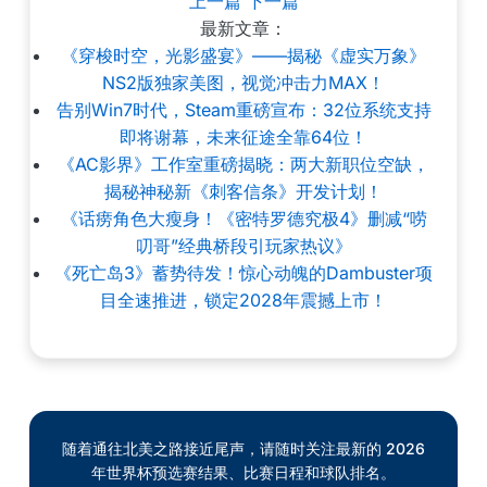
上一篇
下一篇
最新文章：
《穿梭时空，光影盛宴》——揭秘《虚实万象》
NS2版独家美图，视觉冲击力MAX！
告别Win7时代，Steam重磅宣布：32位系统支持
即将谢幕，未来征途全靠64位！
《AC影界》工作室重磅揭晓：两大新职位空缺，
揭秘神秘新《刺客信条》开发计划！
《话痨角色大瘦身！《密特罗德究极4》删减“唠
叨哥”经典桥段引玩家热议》
《死亡岛3》蓄势待发！惊心动魄的Dambuster项
目全速推进，锁定2028年震撼上市！
随着通往北美之路接近尾声，请随时关注最新的 2026
年世界杯预选赛结果、比赛日程和球队排名。