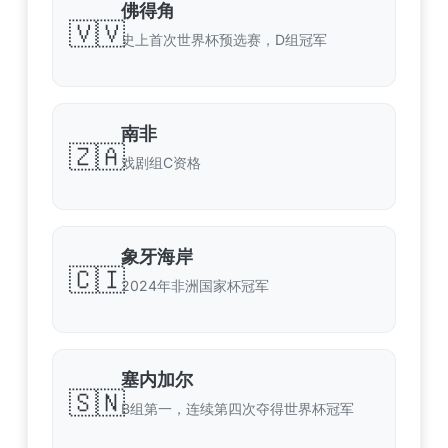
佛得角
🇻🇻
史上首次世界杯预选赛，D组冠军
南非
🇿🇦
戏剧组C资格
象牙海岸
🇨🇮
2024年非洲国家杯冠军
塞内加尔
🇸🇳
B组第一，连续第四次夺得世界杯冠军