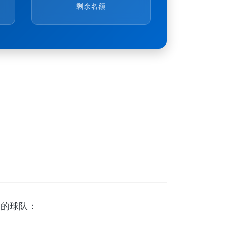
剩余名额
格的球队：