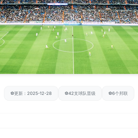
⚽
更新：2025-12-28
⚽
42支球队晋级
⚽
6个邦联