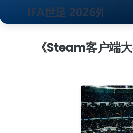
跳
到
内
《Steam客户端
容