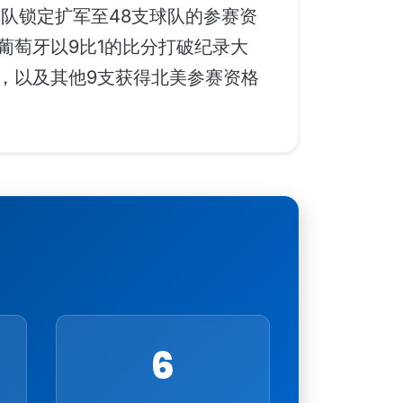
队锁定扩军至48支球队的参赛资
葡萄牙以9比1的比分打破纪录大
，以及其他9支获得北美参赛资格
6