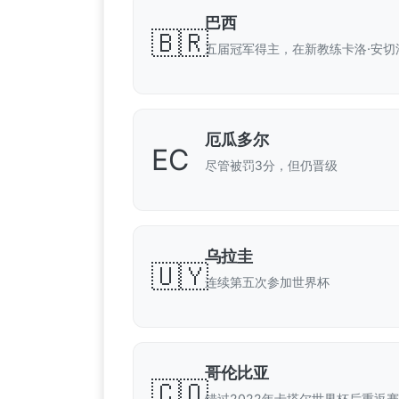
巴西
🇧🇷
五届冠军得主，在新教练卡洛·安切
厄瓜多尔
EC
尽管被罚3分，但仍晋级
乌拉圭
🇺🇾
连续第五次参加世界杯
哥伦比亚
🇨🇴
错过2022年卡塔尔世界杯后重返