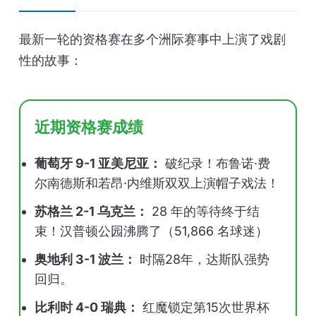
最新一轮的资格赛在多个洲际赛事中上演了戏剧
性的故事：
近期资格赛成绩
葡萄牙 9-1 亚美尼亚：
破纪录！布鲁诺·费
尔南德斯和若昂·内维斯双双上演帽子戏法！
苏格兰 2-1 乌克兰：
28 年的等待终于结
束！汉普顿公园沸腾了（51,866 名球迷）
奥地利 3-1 波兰：
时隔28年，达斯队强势
回归。
比利时 4-0 瑞典：
红魔锁定第15次世界杯