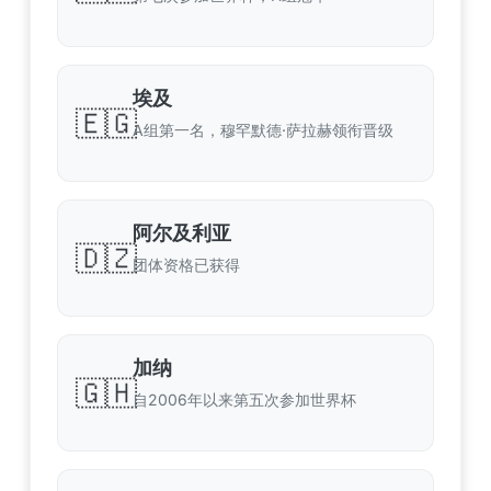
埃及
🇪🇬
A组第一名，穆罕默德·萨拉赫领衔晋级
阿尔及利亚
🇩🇿
团体资格已获得
加纳
🇬🇭
自2006年以来第五次参加世界杯