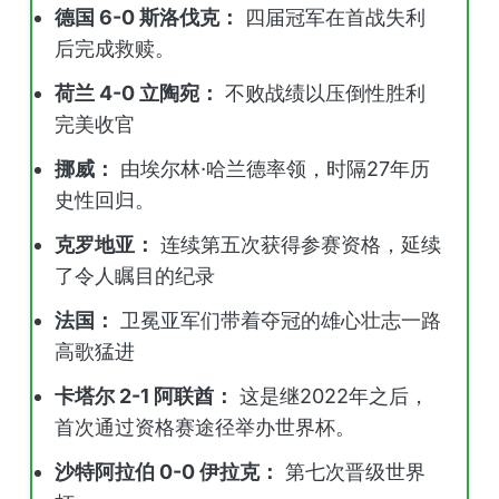
德国 6-0 斯洛伐克：
四届冠军在首战失利
后完成救赎。
荷兰 4-0 立陶宛：
不败战绩以压倒性胜利
完美收官
挪威：
由埃尔林·哈兰德率领，时隔27年历
史性回归。
克罗地亚：
连续第五次获得参赛资格，延续
了令人瞩目的纪录
法国：
卫冕亚军们带着夺冠的雄心壮志一路
高歌猛进
卡塔尔 2-1 阿联酋：
这是继2022年之后，
首次通过资格赛途径举办世界杯。
沙特阿拉伯 0-0 伊拉克：
第七次晋级世界