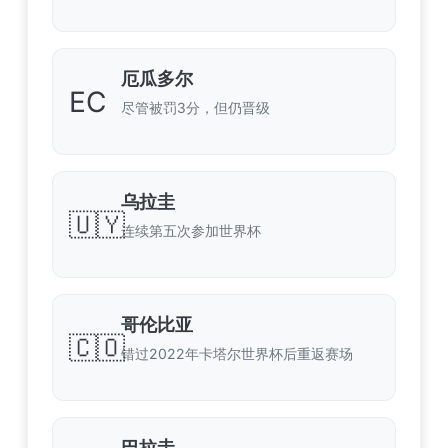
厄瓜多尔
EC
尽管被罚3分，但仍晋级
乌拉圭
🇺🇾
连续第五次参加世界杯
哥伦比亚
🇨🇴
错过2022年卡塔尔世界杯后重返赛场
巴拉圭