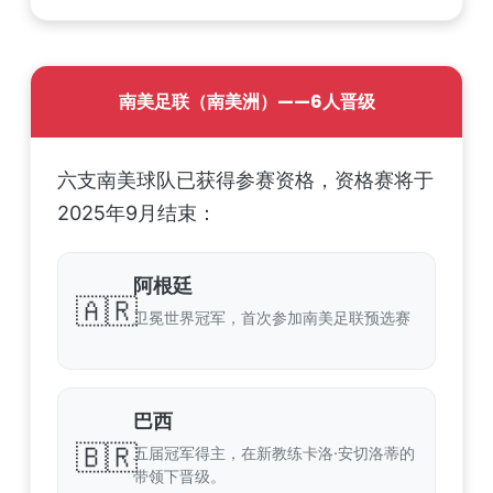
南美足联（南美洲）——6人晋级
六支南美球队已获得参赛资格，资格赛将于
2025年9月结束：
阿根廷
🇦🇷
卫冕世界冠军，首次参加南美足联预选赛
巴西
🇧🇷
五届冠军得主，在新教练卡洛·安切洛蒂的
带领下晋级。