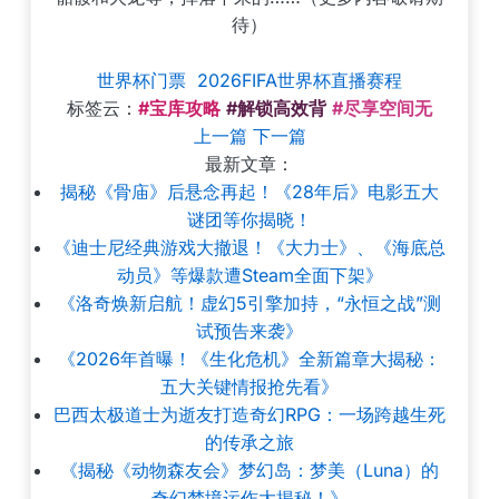
待）
世界杯门票
2026FIFA世界杯直播赛程
标签云：
#宝库攻略
#解锁高效背
#尽享空间无
上一篇
下一篇
最新文章：
揭秘《骨庙》后悬念再起！《28年后》电影五大
谜团等你揭晓！
《迪士尼经典游戏大撤退！《大力士》、《海底总
动员》等爆款遭Steam全面下架》
《洛奇焕新启航！虚幻5引擎加持，“永恒之战”测
试预告来袭》
《2026年首曝！《生化危机》全新篇章大揭秘：
五大关键情报抢先看》
巴西太极道士为逝友打造奇幻RPG：一场跨越生死
的传承之旅
《揭秘《动物森友会》梦幻岛：梦美（Luna）的
奇幻梦境运作大揭秘！》