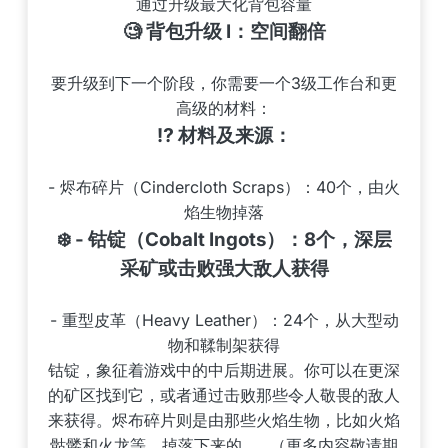
通过升级最大化背包容量
🧐 背包升级 I：空间翻倍
要升级到下一个阶段，你需要一个3级工作台和更
高级的材料：
⁉️ 材料及来源：
- 烬布碎片（Cindercloth Scraps）：40个，由火
焰生物掉落
❄️ - 钴锭（Cobalt Ingots）：8个，深层
采矿或击败强大敌人获得
- 重型皮革（Heavy Leather）：24个，从大型动
物和鞣制架获得
钴锭，象征着游戏中的中后期进展。你可以在更深
的矿区找到它，或者通过击败那些令人敬畏的敌人
来获得。烬布碎片则是由那些火焰生物，比如火焰
骷髅和火龙等，掉落下来的……（更多内容敬请期