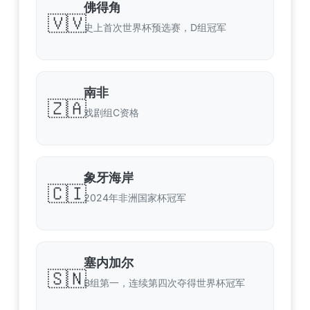
佛得角
🇻🇻
史上首次世界杯预选赛，D组冠军
南非
🇿🇦
戏剧组C资格
象牙海岸
🇨🇮
2024年非洲国家杯冠军
塞内加尔
🇸🇳
B组第一，连续第四次夺得世界杯冠军