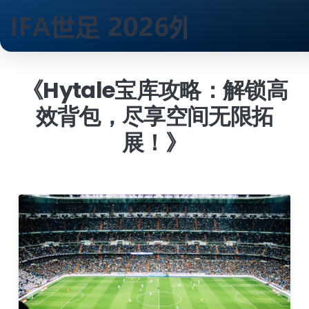
跳
到
《Hytale宝库攻略：解锁高
内
效背包，尽享空间无限拓
容
展！》