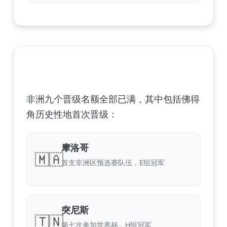
非洲足球联合会 (CAF) – 9 场合格
非洲九个晋级名额全部已满，其中包括佛得
角历史性地首次晋级：
摩洛哥
🇲🇦
首支非洲区预选赛队伍，E组冠军
突尼斯
🇹🇳
第七次参加世界杯，H组冠军