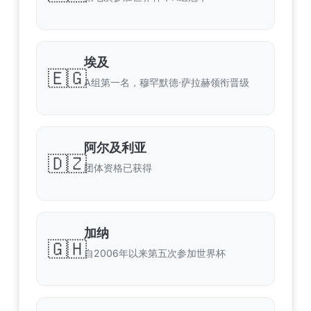
埃及
🇪🇬
A组第一名，穆罕默德·萨拉赫领衔晋级
阿尔及利亚
🇩🇿
团体资格已获得
加纳
🇬🇭
自2006年以来第五次参加世界杯