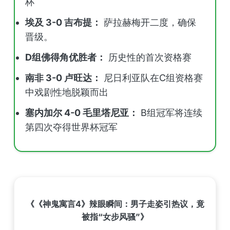
杯
埃及 3-0 吉布提：
萨拉赫梅开二度，确保
晋级。
D组佛得角优胜者：
历史性的首次资格赛
南非 3-0 卢旺达：
尼日利亚队在C组资格赛
中戏剧性地脱颖而出
塞内加尔 4-0 毛里塔尼亚：
B组冠军将连续
第四次夺得世界杯冠军
《《神鬼寓言4》辣眼瞬间：男子走姿引热议，竟
被指“女步风骚”》