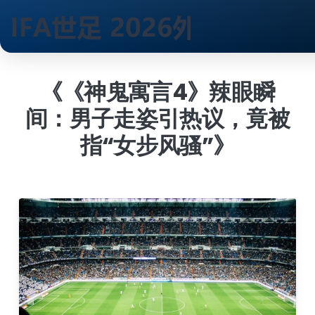
跳
到
《《神鬼寓言4》辣眼瞬
内
间：男子走姿引热议，竟被
容
指“女步风骚”》