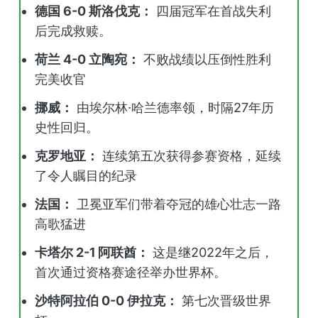
德国 6-0 斯洛伐克：
四届冠军在首战失利
后完成救赎。
荷兰 4-0 立陶宛：
不败战绩以压倒性胜利
完美收官
挪威：
由埃尔林·哈兰德率领，时隔27年历
史性回归。
克罗地亚：
连续第五次获得参赛资格，延续
了令人瞩目的纪录
法国：
卫冕亚军们带着夺冠的雄心壮志一路
高歌猛进
卡塔尔 2-1 阿联酋：
这是继2022年之后，
首次通过资格赛途径举办世界杯。
沙特阿拉伯 0-0 伊拉克：
第七次晋级世界