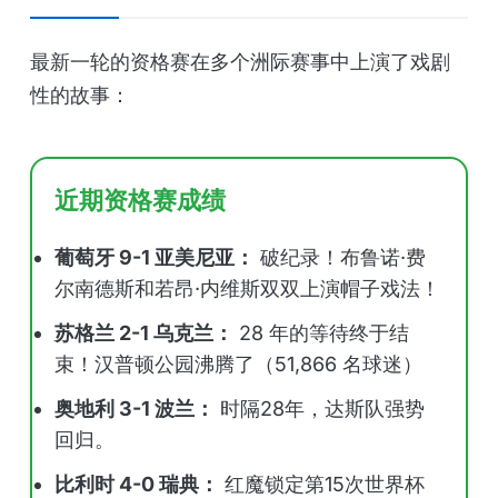
最新一轮的资格赛在多个洲际赛事中上演了戏剧
性的故事：
近期资格赛成绩
葡萄牙 9-1 亚美尼亚：
破纪录！布鲁诺·费
尔南德斯和若昂·内维斯双双上演帽子戏法！
苏格兰 2-1 乌克兰：
28 年的等待终于结
束！汉普顿公园沸腾了（51,866 名球迷）
奥地利 3-1 波兰：
时隔28年，达斯队强势
回归。
比利时 4-0 瑞典：
红魔锁定第15次世界杯