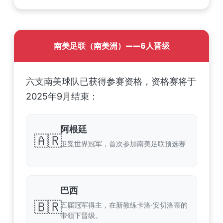
南美足联（南美洲）——6人晋级
六支南美球队已获得参赛资格，资格赛将于
2025年9月结束：
阿根廷
🇦🇷
卫冕世界冠军，首次参加南美足联预选赛
巴西
🇧🇷
五届冠军得主，在新教练卡洛·安切洛蒂的
带领下晋级。