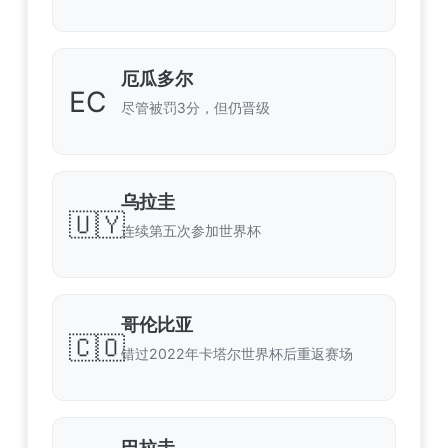
厄瓜多尔
EC
尽管被罚3分，但仍晋级
乌拉圭
🇺🇾
连续第五次参加世界杯
哥伦比亚
🇨🇴
错过2022年卡塔尔世界杯后重返赛场
巴拉圭