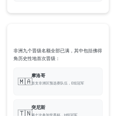
非洲足球联合会 (CAF) – 9 场合格
非洲九个晋级名额全部已满，其中包括佛得
角历史性地首次晋级：
摩洛哥
🇲🇦
首支非洲区预选赛队伍，E组冠军
突尼斯
🇹🇳
第七次参加世界杯，H组冠军