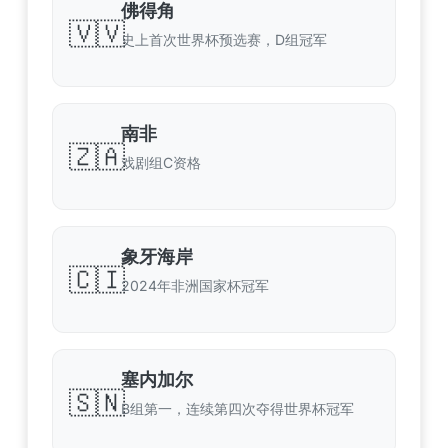
佛得角
🇻🇻
史上首次世界杯预选赛，D组冠军
南非
🇿🇦
戏剧组C资格
象牙海岸
🇨🇮
2024年非洲国家杯冠军
塞内加尔
🇸🇳
B组第一，连续第四次夺得世界杯冠军