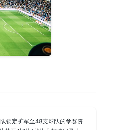
队锁定扩军至48支球队的参赛资