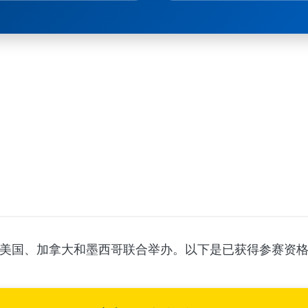
9日由美国、加拿大和墨西哥联合举办。以下是已获得参赛资