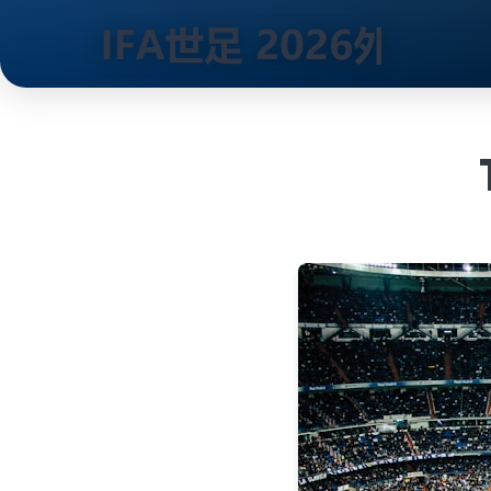
跳
到
内
容