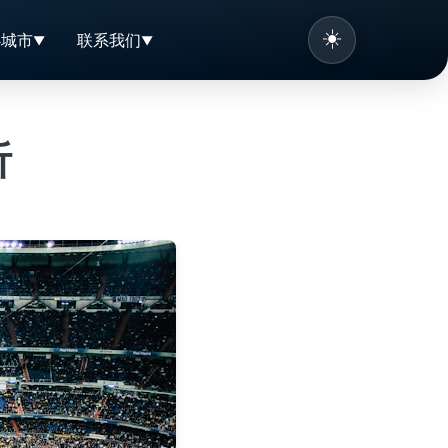
☀️
办城市
联系我们
析