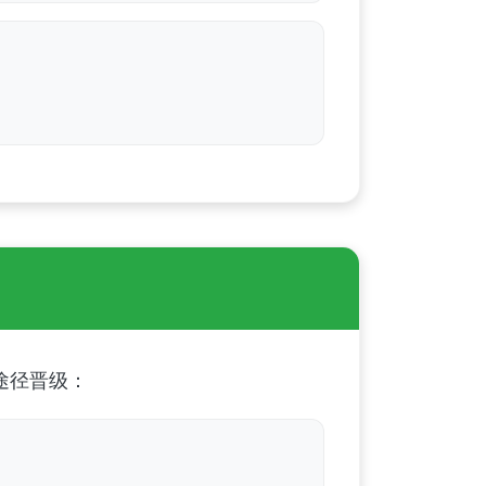
途径晋级：