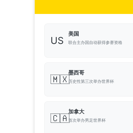
美国
US
联合主办国自动获得参赛资格
墨西哥
🇲🇽
历史性第三次举办世界杯
加拿大
🇨🇦
首次举办男足世界杯