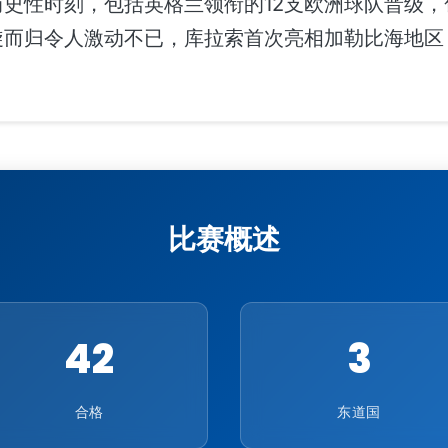
史性时刻，包括英格兰领衔的12支欧洲球队晋级，
旋而归令人激动不已，库拉索首次亮相加勒比海地区
比赛概述
42
3
合格
东道国