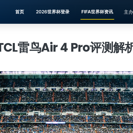
主
首页
2026世界杯登录
FIFA世界杯资讯
TCL雷鸟Air 4 Pro评测解