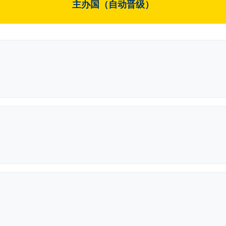
主办国（自动晋级）