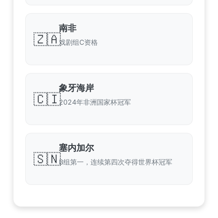
南非
🇿🇦
戏剧组C资格
象牙海岸
🇨🇮
2024年非洲国家杯冠军
塞内加尔
🇸🇳
B组第一，连续第四次夺得世界杯冠军