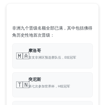
非洲足球联合会 (CAF) – 9 场合格
非洲九个晋级名额全部已满，其中包括佛得
角历史性地首次晋级：
摩洛哥
🇲🇦
首支非洲区预选赛队伍，E组冠军
突尼斯
🇹🇳
第七次参加世界杯，H组冠军