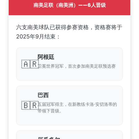
南美足联（南美洲）——6人晋级
六支南美球队已获得参赛资格，资格赛将于
2025年9月结束：
阿根廷
🇦🇷
卫冕世界冠军，首次参加南美足联预选赛
巴西
🇧🇷
五届冠军得主，在新教练卡洛·安切洛蒂的
带领下晋级。