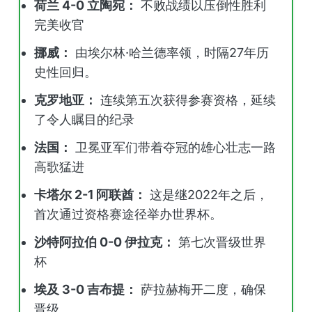
荷兰 4-0 立陶宛：
不败战绩以压倒性胜利
完美收官
挪威：
由埃尔林·哈兰德率领，时隔27年历
史性回归。
克罗地亚：
连续第五次获得参赛资格，延续
了令人瞩目的纪录
法国：
卫冕亚军们带着夺冠的雄心壮志一路
高歌猛进
卡塔尔 2-1 阿联酋：
这是继2022年之后，
首次通过资格赛途径举办世界杯。
沙特阿拉伯 0-0 伊拉克：
第七次晋级世界
杯
埃及 3-0 吉布提：
萨拉赫梅开二度，确保
晋级。