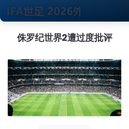
跳
到
侏罗纪世界2遭过度批评
内
容