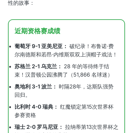
性的故事：
近期资格赛成绩
葡萄牙 9-1 亚美尼亚：
破纪录！布鲁诺·费
尔南德斯和若昂·内维斯双双上演帽子戏法！
苏格兰 2-1 乌克兰：
28 年的等待终于结
束！汉普顿公园沸腾了（51,866 名球迷）
奥地利 3-1 波兰：
时隔28年，达斯队强势
回归。
比利时 4-0 瑞典：
红魔锁定第15次世界杯
参赛资格
瑞士 2-0 罗马尼亚：
拉纳蒂第13次世界杯之