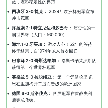
旅，堪称稳定性的典范
西班牙 3-0 捷克：
2024年欧洲杯冠军宣布
冲击冠军
库拉索 2-1 特立尼达和多巴哥：
历史性的一
届世界杯（人口：160,000）
海地 1-0 牙买加：
激动人心！52年的等待
终于结束，自1974年以来首次回归
巴拿马 2-0 哥斯达黎加：
洛斯卡纳莱罗斯队
获得第二个世界杯冠军
英格兰 5-0 拉脱维亚：
第一个凭借哈里·凯
恩在里加梅开二度而晋级的欧洲国家
德国 6-0 斯洛伐克：
四届冠军在首战失利
后完成救赎。