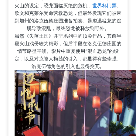
火山的设定，恐龙面临灭绝的危机，
世界杯门票
。
欧文和克莱尔受命营救恐龙，但最终发现它们被带
到加州的洛克伍德庄园准备拍卖。暴虐迅猛龙的逃
脱导致混乱，最终恐龙被释放到野外。
虽然《失落王国》并非系列中的顶尖作品，其前半
段火山戏份较为精彩，但后半段在洛克伍德庄园的
情节略显平淡。影片中重复使用“混血恐龙”的设
定，以及对克隆人梅茜的引入，都显得有些牵强。
洛克伍德角色的引入也显得突兀。