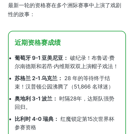
最新一轮的资格赛在多个洲际赛事中上演了戏剧
性的故事：
近期资格赛成绩
葡萄牙 9-1 亚美尼亚：
破纪录！布鲁诺·费
尔南德斯和若昂·内维斯双双上演帽子戏法！
苏格兰 2-1 乌克兰：
28 年的等待终于结
束！汉普顿公园沸腾了（51,866 名球迷）
奥地利 3-1 波兰：
时隔28年，达斯队强势
回归。
比利时 4-0 瑞典：
红魔锁定第15次世界杯
参赛资格