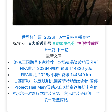
世界杯门票
2026FIFA世界杯直播赛程
标签云：
#大乐透期号
#专家质合分
#析推荐前区
上一篇
下一篇
最新文章：
洛克王国期号专家推荐：农场极品资质精灵分析
FIFA世足 2026外围赛 资讯 144326 y6e
FIFA世足 2026外围赛 资讯 144340 lrn
古墓丽影：决定版剧集因苏菲特纳受伤制作暂停
Project Hail Mary灵感来自X档案达娜斯卡利角
逆水寒手游新版本时装速览：六元时装受欢迎，兰
陵王造型惊艳