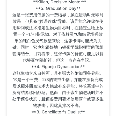
- **Kilian, Decisive Mentor**
**5. Graduation Day**
这是一张费用低廉的一费结界，虽在进场时无即时
效果，但具备“妙语连珠”异能。该异能允许你在使
用瞬间或法术指定生物为目标时，在指定生物上放
置一个+1/+1指示物。对于依赖灵气和结界增强效
果的纯白色灵气原型来说，这张卡牌可能成为关
键。同时，它也能很好地与银毫学院指挥官的预组
套牌结合。目前看来，这张卡牌的价值可能足以替
代银毫学院护符，但这一点存在争议。
**4. Eiganjo Dynastorian**
这张生物卡来自神河，具有强大的附加预备异能。
它是一个三费、2/3的警戒生物，并能在预备完成
后以额外四点法术力施放补充异能，将坟墓场中的
所有结界移回战场。然而，由于该生物进场时并不
处于预备状态，且预备费用要求使用两个或更多生
物攻击，因此其排名不高。
**3. Conciliator's Duelist**