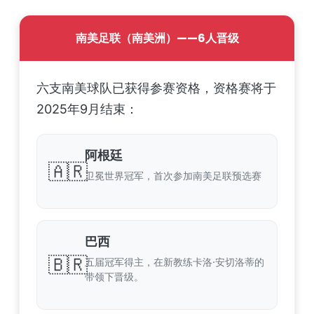
南美足联（南美洲）——6人晋级
六支南美球队已获得参赛资格，资格赛将于
2025年9月结束：
阿根廷
🇦🇷
卫冕世界冠军，首次参加南美足联预选赛
巴西
🇧🇷
五届冠军得主，在新教练卡洛·安切洛蒂的
带领下晋级。