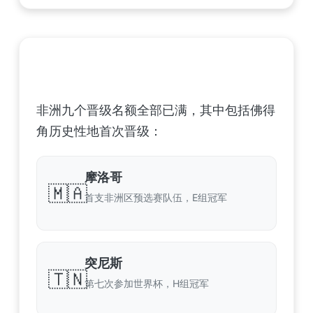
非洲足球联合会 (CAF) – 9 场合格
非洲九个晋级名额全部已满，其中包括佛得
角历史性地首次晋级：
摩洛哥
🇲🇦
首支非洲区预选赛队伍，E组冠军
突尼斯
🇹🇳
第七次参加世界杯，H组冠军