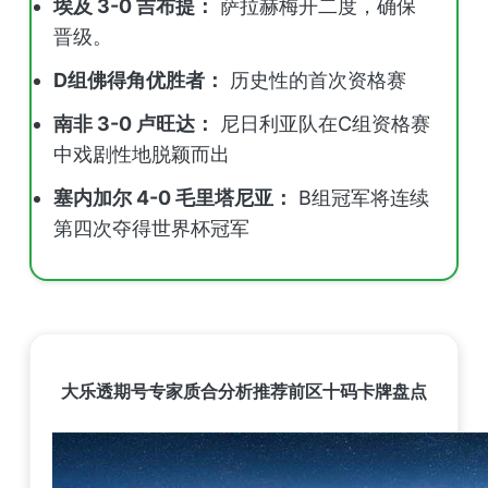
埃及 3-0 吉布提：
萨拉赫梅开二度，确保
晋级。
D组佛得角优胜者：
历史性的首次资格赛
南非 3-0 卢旺达：
尼日利亚队在C组资格赛
中戏剧性地脱颖而出
塞内加尔 4-0 毛里塔尼亚：
B组冠军将连续
第四次夺得世界杯冠军
大乐透期号专家质合分析推荐前区十码卡牌盘点