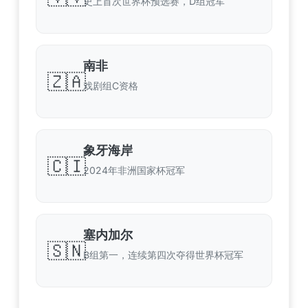
史上首次世界杯预选赛，D组冠军
南非
🇿🇦
戏剧组C资格
象牙海岸
🇨🇮
2024年非洲国家杯冠军
塞内加尔
🇸🇳
B组第一，连续第四次夺得世界杯冠军