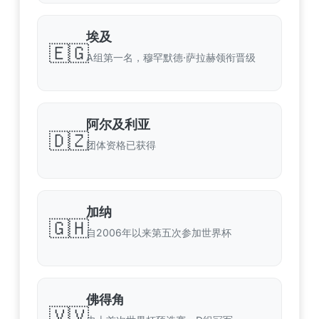
埃及
🇪🇬
A组第一名，穆罕默德·萨拉赫领衔晋级
阿尔及利亚
🇩🇿
团体资格已获得
加纳
🇬🇭
自2006年以来第五次参加世界杯
佛得角
🇻🇻