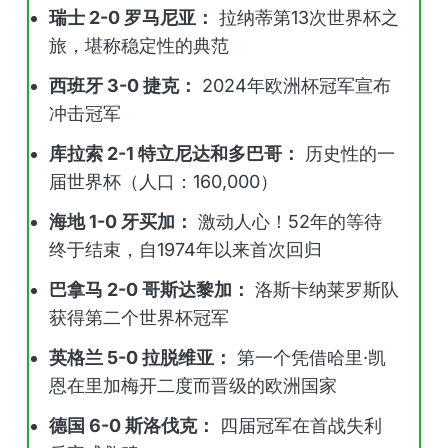
瑞士 2-0 罗马尼亚：
拉纳蒂第13次世界杯之
旅，堪称稳定性的典范
西班牙 3-0 捷克：
2024年欧洲杯冠军宣布
冲击冠军
库拉索 2-1 特立尼达和多巴哥：
历史性的一
届世界杯（人口：160,000）
海地 1-0 牙买加：
激动人心！52年的等待
终于结束，自1974年以来首次回归
巴拿马 2-0 哥斯达黎加：
洛斯卡纳莱罗斯队
获得第二个世界杯冠军
英格兰 5-0 拉脱维亚：
第一个凭借哈里·凯
恩在里加梅开二度而晋级的欧洲国家
德国 6-0 斯洛伐克：
四届冠军在首战失利