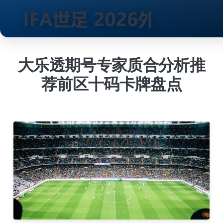
跳
到
大乐透期号专家质合分析推
内
荐前区十码卡牌盘点
容