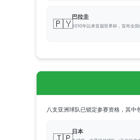
巴拉圭
🇵🇾
2010年以来首届世界杯，宣布全国
八支亚洲球队已锁定参赛资格，其中
日本
🇯🇵