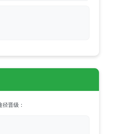
途径晋级：