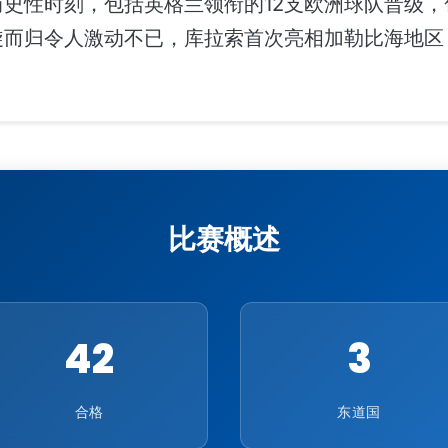
史性时刻，包括英格兰领衔的12支欧洲球队晋级，
旋而归令人激动不已，库拉索首次亮相加勒比海地区
比赛概述
42
3
合格
东道国