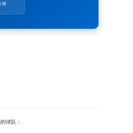
名额
格的球队：