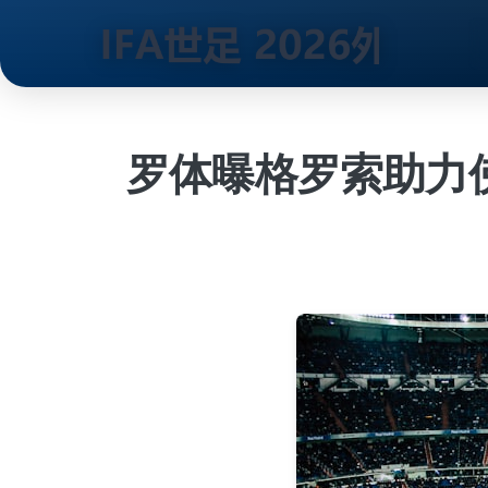
跳
到
内
罗体曝格罗索助力
容