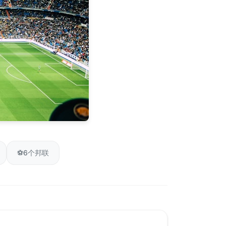
⚽
6个邦联