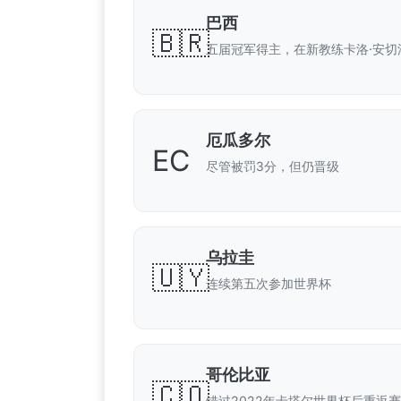
巴西
🇧🇷
五届冠军得主，在新教练卡洛·安切
厄瓜多尔
EC
尽管被罚3分，但仍晋级
乌拉圭
🇺🇾
连续第五次参加世界杯
哥伦比亚
🇨🇴
错过2022年卡塔尔世界杯后重返