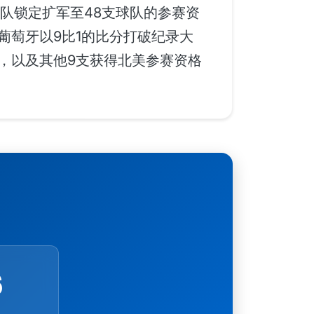
队锁定扩军至48支球队的参赛资
葡萄牙以9比1的比分打破纪录大
，以及其他9支获得北美参赛资格
6