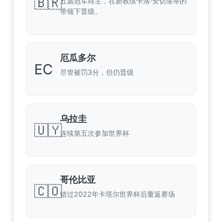
🇧🇷
五届冠军得主，在新教练卡洛·安切洛蒂的
带领下晋级。
厄瓜多尔
EC
尽管被罚3分，但仍晋级
乌拉圭
🇺🇾
连续第五次参加世界杯
哥伦比亚
🇨🇴
错过2022年卡塔尔世界杯后重返赛场