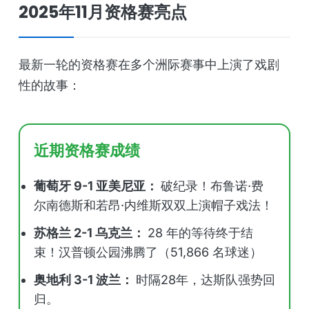
2025年11月资格赛亮点
最新一轮的资格赛在多个洲际赛事中上演了戏剧
性的故事：
近期资格赛成绩
葡萄牙 9-1 亚美尼亚：
破纪录！布鲁诺·费
尔南德斯和若昂·内维斯双双上演帽子戏法！
苏格兰 2-1 乌克兰：
28 年的等待终于结
束！汉普顿公园沸腾了（51,866 名球迷）
奥地利 3-1 波兰：
时隔28年，达斯队强势回
归。