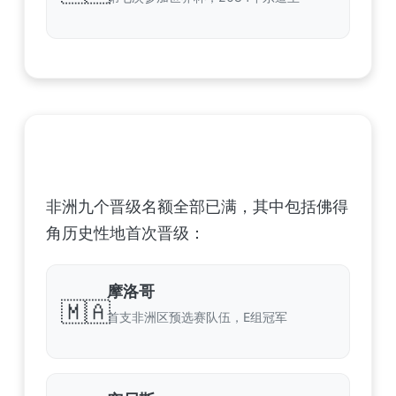
非洲足球联合会 (CAF) – 9 场合格
非洲九个晋级名额全部已满，其中包括佛得
角历史性地首次晋级：
摩洛哥
🇲🇦
首支非洲区预选赛队伍，E组冠军