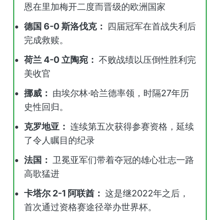
恩在里加梅开二度而晋级的欧洲国家
德国 6-0 斯洛伐克：
四届冠军在首战失利后
完成救赎。
荷兰 4-0 立陶宛：
不败战绩以压倒性胜利完
美收官
挪威：
由埃尔林·哈兰德率领，时隔27年历
史性回归。
克罗地亚：
连续第五次获得参赛资格，延续
了令人瞩目的纪录
法国：
卫冕亚军们带着夺冠的雄心壮志一路
高歌猛进
卡塔尔 2-1 阿联酋：
这是继2022年之后，
首次通过资格赛途径举办世界杯。