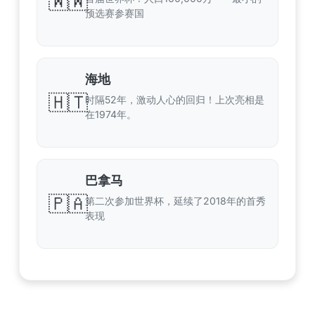
🇼🇼
预选赛参赛国
海地
🇭🇹
时隔52年，激动人心的回归！上次亮相是
在1974年。
巴拿马
🇵🇦
第二次参加世界杯，延续了2018年的首秀
表现