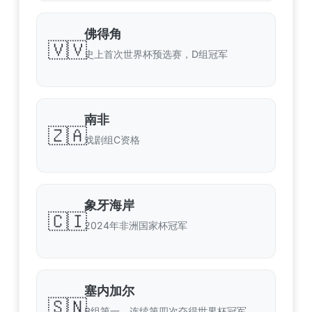
佛得角
🇻🇻
史上首次世界杯预选赛，D组冠军
南非
🇿🇦
戏剧组C资格
象牙海岸
🇨🇮
2024年非洲国家杯冠军
塞内加尔
🇸🇳
B组第一，连续第四次夺得世界杯冠军