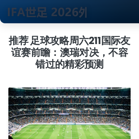
跳
到
推荐 足球攻略周六211国际友
内
谊赛前瞻：澳瑞对决，不容
容
错过的精彩预测