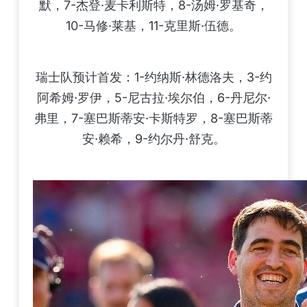
默，7-杰登·麦卡利斯特，8-汤姆·罗基奇，
10-马修·莱基，11-克里斯·伍德。
瑞士队预计首发：1-约纳斯·林德洛夫，3-约
阿希姆·罗伊，5-尼古拉·埃尔伯，6-丹尼尔·
弗里，7-塞巴斯蒂安·卡斯特罗，8-塞巴斯蒂
安·赖希，9-约尔丹·舒克。