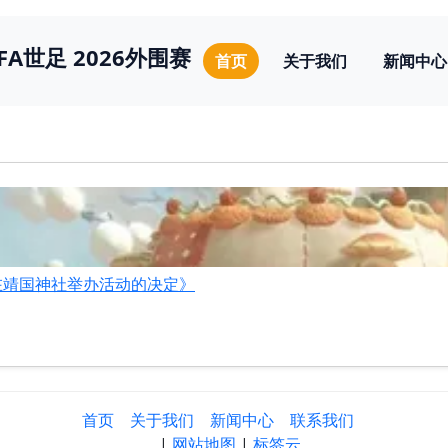
IFA世足 2026外围赛
首页
关于我们
新闻中心
在靖国神社举办活动的决定》
首页
关于我们
新闻中心
联系我们
|
网站地图
|
标签云