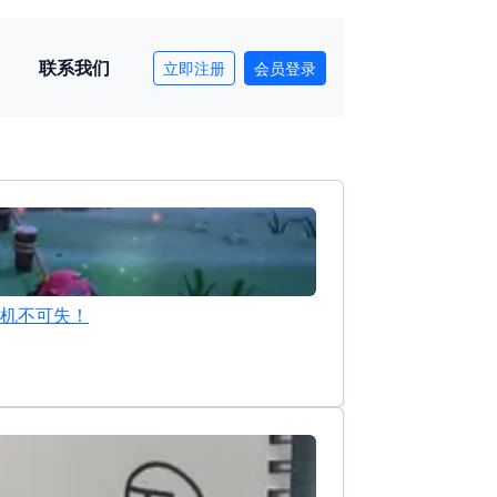
联系我们
立即注册
会员登录
元，机不可失！