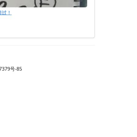
容错过！
27379号-85