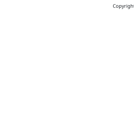
Copyrigh