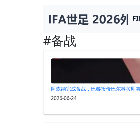
F
#备战
阿森纳完成备战，巴黎报价巴尔科拉即
2026-06-24