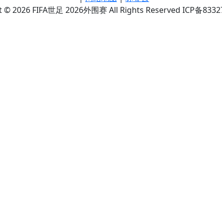
t © 2026 FIFA世足 2026外围赛 All Rights Reserved ICP备833