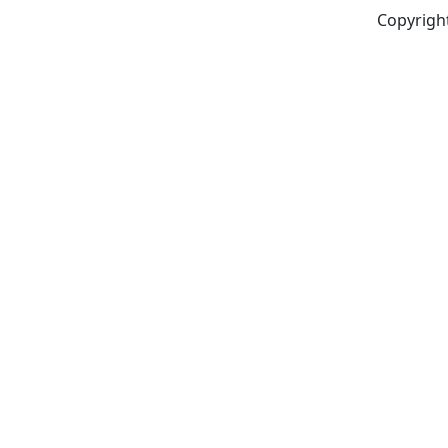
Copyrigh