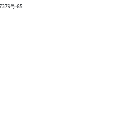
27379号-85