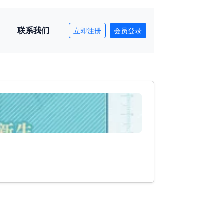
联系我们
立即注册
会员登录