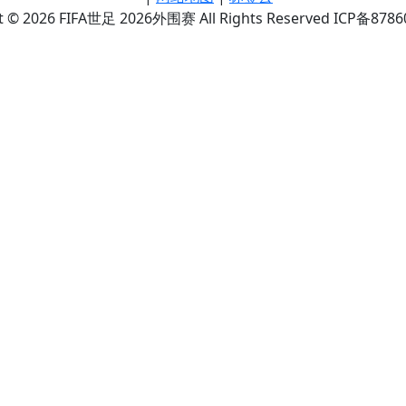
t © 2026 FIFA世足 2026外围赛 All Rights Reserved ICP备878