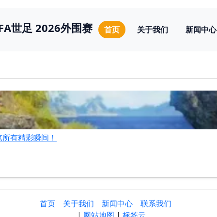
IFA世足 2026外围赛
首页
关于我们
新闻中心
览所有精彩瞬间！
首页
关于我们
新闻中心
联系我们
|
网站地图
|
标签云