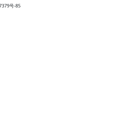
27379号-85