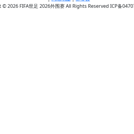
t © 2026 FIFA世足 2026外围赛 All Rights Reserved ICP备047