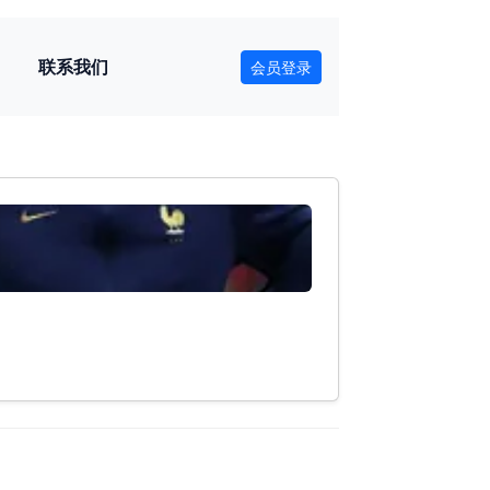
联系我们
会员登录