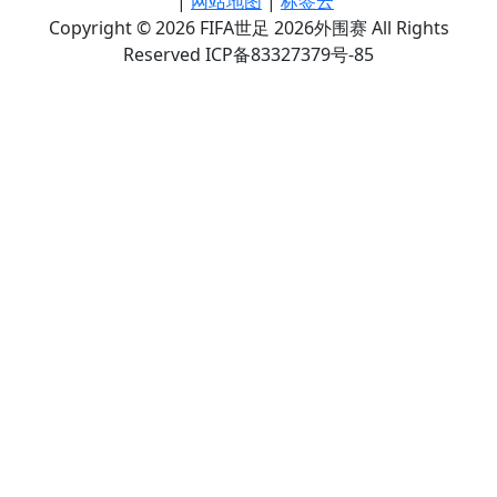
|
网站地图
|
标签云
Copyright © 2026 FIFA世足 2026外围赛 All Rights
Reserved ICP备83327379号-85