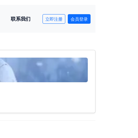
联系我们
立即注册
会员登录