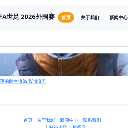
IFA世足 2026外围赛
首页
关于我们
新闻中心
的时空漫游 IV 第8周
首页
关于我们
新闻中心
联系我们
|
网站地图
|
标签云