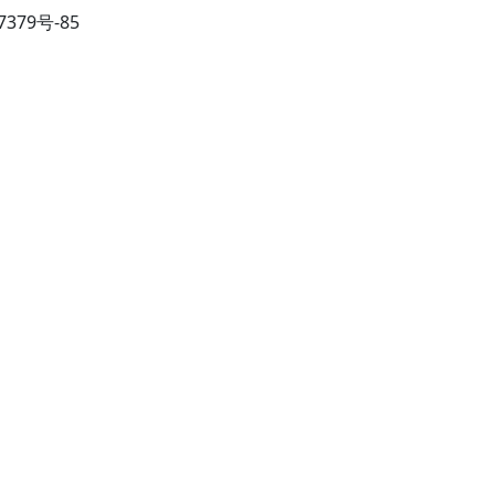
27379号-85