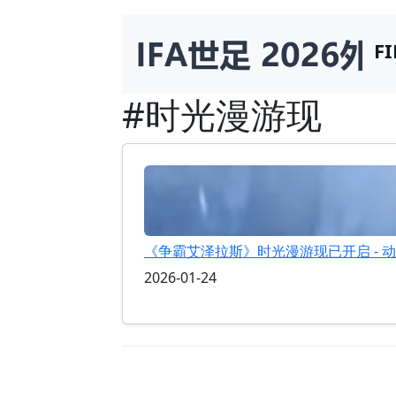
F
#时光漫游现
《争霸艾泽拉斯》时光漫游现已开启 - 动荡
2026-01-24