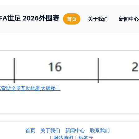
IFA世足 2026外围赛
首页
关于我们
新闻中心
厄索斯全景互动地图大揭秘！
首页
关于我们
新闻中心
联系我们
|
网站地图
|
标签云