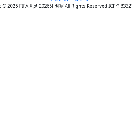
t © 2026 FIFA世足 2026外围赛 All Rights Reserved ICP备833