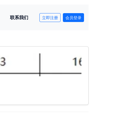
联系我们
立即注册
会员登录