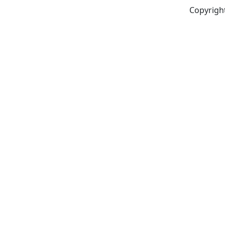
Copyrigh