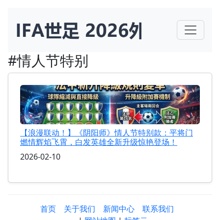
#情人节特别
【浪漫联动！】《阴阳师》情人节特别款：平将门
燃情辉焰飞霄，白发英雄全新升级惊艳登场！
2026-02-10
首页
关于我们
新闻中心
联系我们