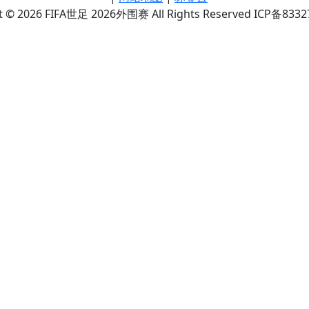
t © 2026 FIFA世足 2026外围赛 All Rights Reserved ICP备833