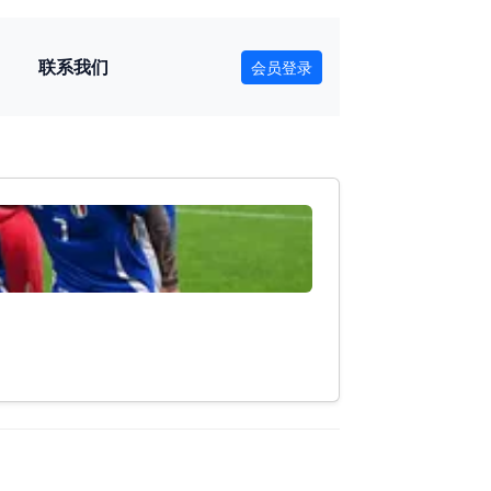
联系我们
会员登录