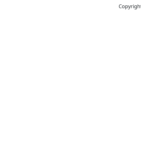
Copyrigh