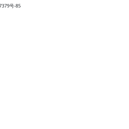
27379号-85