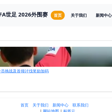
IFA世足 2026外围赛
首页
关于我们
新闻中心
学员挑战及首领讨伐奖励加码
首页
关于我们
新闻中心
联系我们
|
网站地图
|
标签云