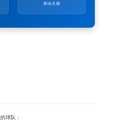
剩余名额
格的球队：