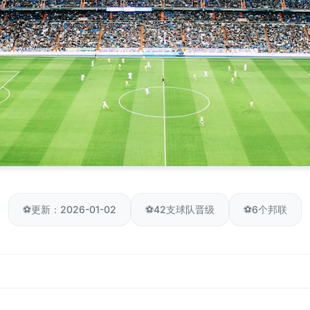
⚽
更新：2026-01-02
⚽
42支球队晋级
⚽
6个邦联