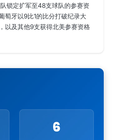
队锁定扩军至48支球队的参赛资
葡萄牙以9比1的比分打破纪录大
，以及其他9支获得北美参赛资格
6