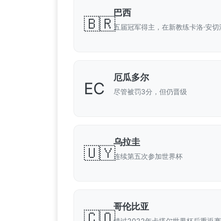
巴西
🇧🇷
五届冠军得主，在新教练卡洛·安切
厄瓜多尔
EC
尽管被罚3分，但仍晋级
乌拉圭
🇺🇾
连续第五次参加世界杯
哥伦比亚
🇨🇴
错过2022年卡塔尔世界杯后重返