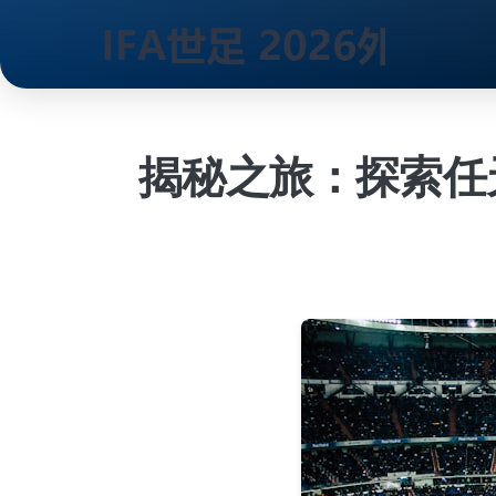
跳
到
内
揭秘之旅：探索任
容