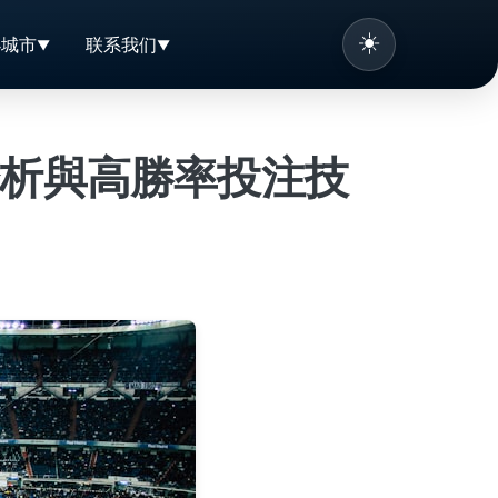
☀️
办城市
联系我们
分析與高勝率投注技