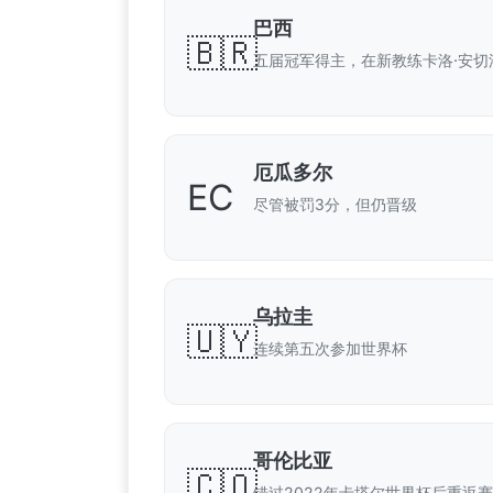
巴西
🇧🇷
五届冠军得主，在新教练卡洛·安切
厄瓜多尔
EC
尽管被罚3分，但仍晋级
乌拉圭
🇺🇾
连续第五次参加世界杯
哥伦比亚
🇨🇴
错过2022年卡塔尔世界杯后重返