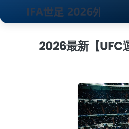
跳
到
内
2026最新【U
容