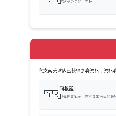
首次举办男足世界杯
六支南美球队已获得参赛资格，资格赛
阿根廷
🇦🇷
卫冕世界冠军，首次参加南美足联