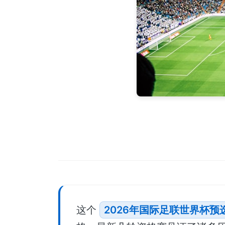
这个
2026年国际足联世界杯预