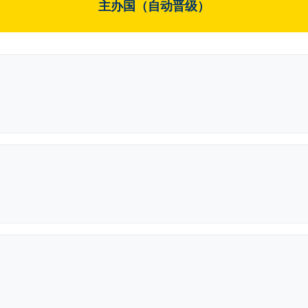
主办国（自动晋级）