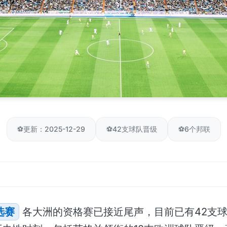
⚽
更新：2025-12-29
⚽
42支球队晋级
⚽
6个邦联
选赛
各大洲的资格赛已接近尾声，目前已有42支球