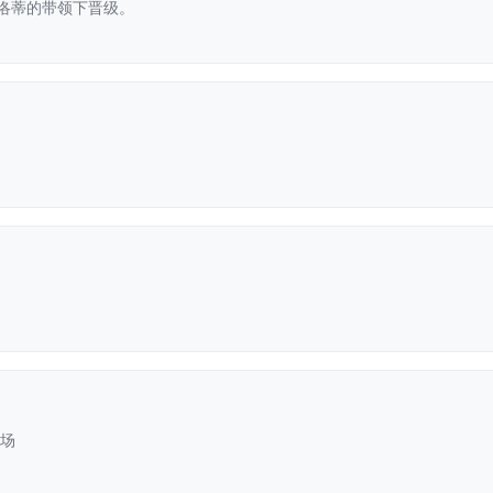
洛蒂的带领下晋级。
赛场