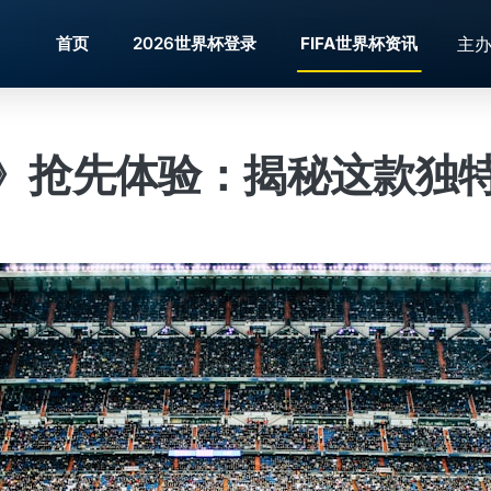
主
首页
2026世界杯登录
FIFA世界杯资讯
》抢先体验：揭秘这款独特