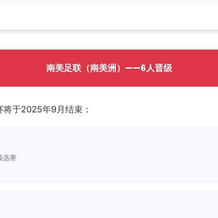
南美足联（南美洲）——6人晋级
将于2025年9月结束：
预选赛