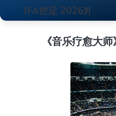
跳
到
内
《音乐疗愈大师
容