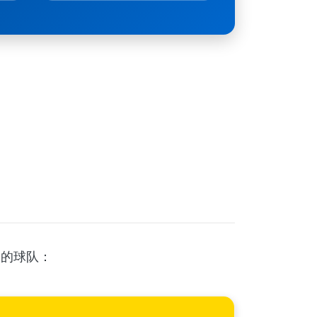
格的球队：