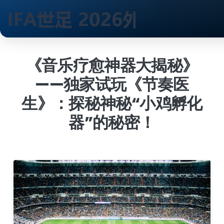
跳
到
《音乐疗愈神器大揭秘》
内
——独家试玩《节奏医
容
生》：探秘神秘“小鸡孵化
器”的秘密！