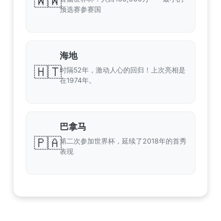
🇼🇼
预选赛参赛国
海地
🇭🇹
时隔52年，激动人心的回归！上次亮相是
在1974年。
巴拿马
🇵🇦
第二次参加世界杯，延续了2018年的首秀
表现