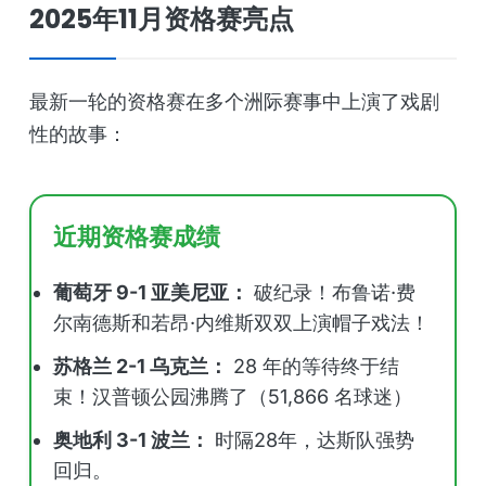
2025年11月资格赛亮点
最新一轮的资格赛在多个洲际赛事中上演了戏剧
性的故事：
近期资格赛成绩
葡萄牙 9-1 亚美尼亚：
破纪录！布鲁诺·费
尔南德斯和若昂·内维斯双双上演帽子戏法！
苏格兰 2-1 乌克兰：
28 年的等待终于结
束！汉普顿公园沸腾了（51,866 名球迷）
奥地利 3-1 波兰：
时隔28年，达斯队强势
回归。