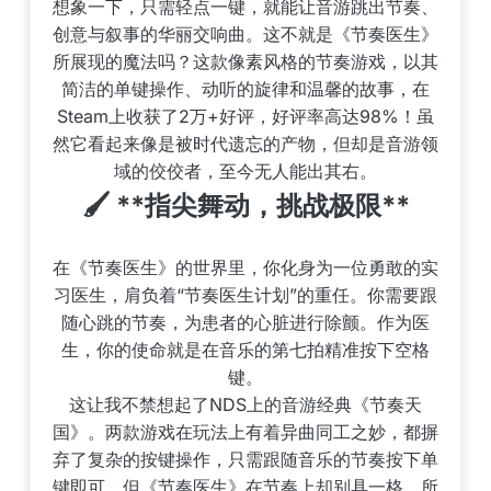
想象一下，只需轻点一键，就能让音游跳出节奏、
创意与叙事的华丽交响曲。这不就是《节奏医生》
所展现的魔法吗？这款像素风格的节奏游戏，以其
简洁的单键操作、动听的旋律和温馨的故事，在
Steam上收获了2万+好评，好评率高达98%！虽
然它看起来像是被时代遗忘的产物，但却是音游领
域的佼佼者，至今无人能出其右。
🖌️ **指尖舞动，挑战极限**
在《节奏医生》的世界里，你化身为一位勇敢的实
习医生，肩负着“节奏医生计划”的重任。你需要跟
随心跳的节奏，为患者的心脏进行除颤。作为医
生，你的使命就是在音乐的第七拍精准按下空格
键。
这让我不禁想起了NDS上的音游经典《节奏天
国》。两款游戏在玩法上有着异曲同工之妙，都摒
弃了复杂的按键操作，只需跟随音乐的节奏按下单
键即可。但《节奏医生》在节奏上却别具一格，所