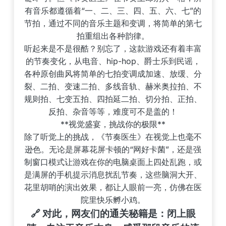
有音乐都遵循着“一、二、三、四、五、六、七”的
节拍，通过不同的音乐主题和变调，将简单的第七
拍重组出各种韵律。
听起来是不是很酷？别忘了，这款游戏还有着丰富
的节奏变化，从电音、hip-hop、爵士乐到民谣，
各种原创曲风将简单的七拍变调成加速、放缓、分
裂、二拍、变速二拍、多线音轨、赫米奥拉拍、不
规则拍、七变五拍、四拍延二拍、切分拍、正拍、
反拍、杂音等等，难度可不是盖的！
**视觉盛宴，挑战你的极限**
除了听觉上的挑战，《节奏医生》在视觉上也毫不
逊色。无论是屏幕花屏卡顿的“网好卡菌”，还是强
制窗口模式让游戏在你的电脑桌面上四处乱跑，或
是满屏的手机提示消息扰乱节奏，这些脑洞大开、
花里胡哨的演出效果，都让人眼前一亮，仿佛在医
院里快乐孵小鸡。
🔗 对此，网友们的通关秘籍是：闭上眼