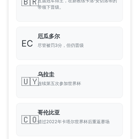
🇧🇷
五届冠军得主，在新教练卡洛·安切洛蒂的
带领下晋级。
厄瓜多尔
EC
尽管被罚3分，但仍晋级
乌拉圭
🇺🇾
连续第五次参加世界杯
哥伦比亚
🇨🇴
错过2022年卡塔尔世界杯后重返赛场