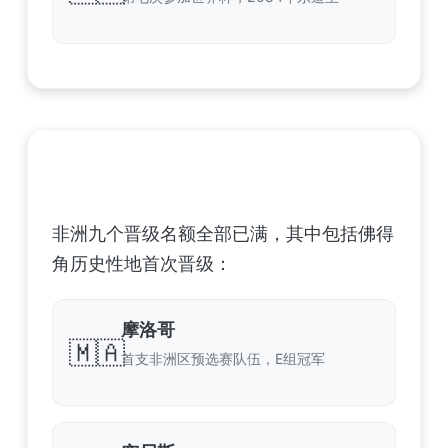
非洲足球联合会 (CAF) – 9 场合格
非洲九个晋级名额全部已满，其中包括佛得
角历史性地首次晋级：
摩洛哥
🇲🇦
首支非洲区预选赛队伍，E组冠军