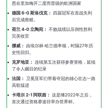
恩在里加梅开二度而晋级的欧洲国家
德国 6-0 斯洛伐克：
四届冠军在首战失利
后完成救赎。
荷兰 4-0 立陶宛：
不败战绩以压倒性胜利
完美收官
挪威：
由埃尔林·哈兰德率领，时隔27年历
史性回归。
克罗地亚：
连续第五次获得参赛资格，延续
了令人瞩目的纪录
法国：
卫冕亚军们带着夺冠的雄心壮志一路
高歌猛进
卡塔尔 2-1 阿联酋：
这是继2022年之后，
首次通过资格赛途径举办世界杯。