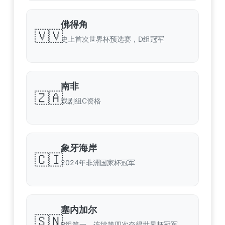
佛得角
🇻🇻
史上首次世界杯预选赛，D组冠军
南非
🇿🇦
戏剧组C资格
象牙海岸
🇨🇮
2024年非洲国家杯冠军
塞内加尔
🇸🇳
B组第一，连续第四次夺得世界杯冠军