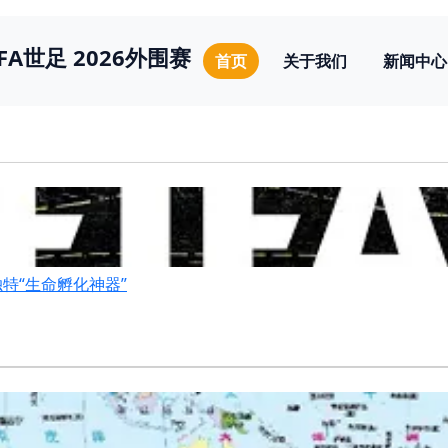
IFA世足 2026外围赛
首页
关于我们
新闻中心
特“生命孵化神器”