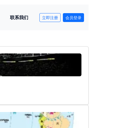
联系我们
立即注册
会员登录