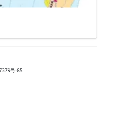
27379号-85