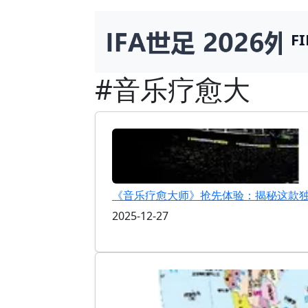
F
#音乐疗愈大
《音乐疗愈大师》抢先体验：揭秘这款独
2025-12-27