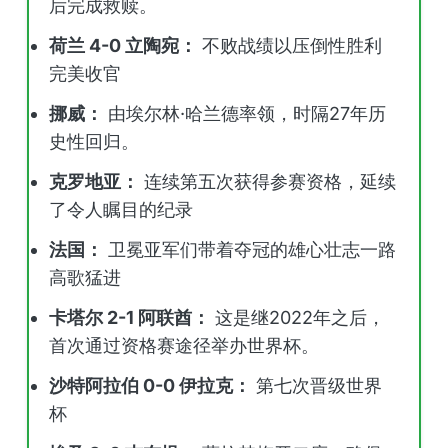
后完成救赎。
荷兰 4-0 立陶宛：
不败战绩以压倒性胜利
完美收官
挪威：
由埃尔林·哈兰德率领，时隔27年历
史性回归。
克罗地亚：
连续第五次获得参赛资格，延续
了令人瞩目的纪录
法国：
卫冕亚军们带着夺冠的雄心壮志一路
高歌猛进
卡塔尔 2-1 阿联酋：
这是继2022年之后，
首次通过资格赛途径举办世界杯。
沙特阿拉伯 0-0 伊拉克：
第七次晋级世界
杯