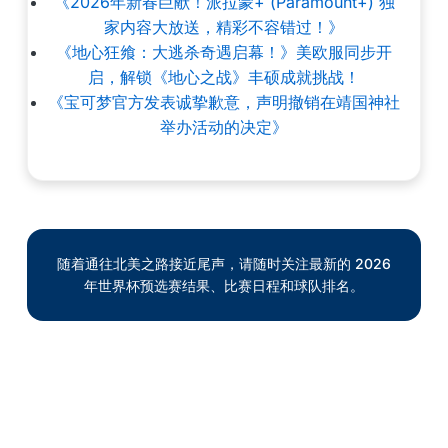
《2026年新春巨献！派拉蒙+ (Paramount+) 独
家内容大放送，精彩不容错过！》
《地心狂飨：大逃杀奇遇启幕！》美欧服同步开
启，解锁《地心之战》丰硕成就挑战！
《宝可梦官方发表诚挚歉意，声明撤销在靖国神社
举办活动的决定》
随着通往北美之路接近尾声，请随时关注最新的 2026
年世界杯预选赛结果、比赛日程和球队排名。