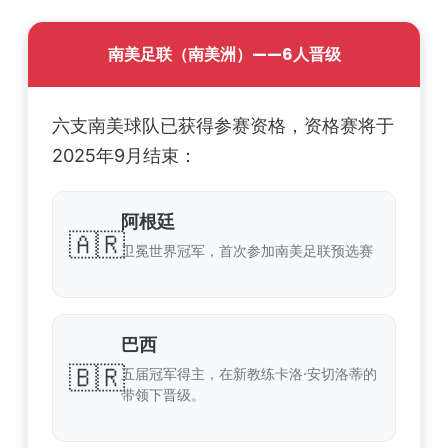
南美足联（南美洲）——6人晋级
六支南美球队已获得参赛资格，资格赛将于
2025年9月结束：
阿根廷
🇦🇷
卫冕世界冠军，首次参加南美足联预选赛
巴西
🇧🇷
五届冠军得主，在新教练卡洛·安切洛蒂的
带领下晋级。