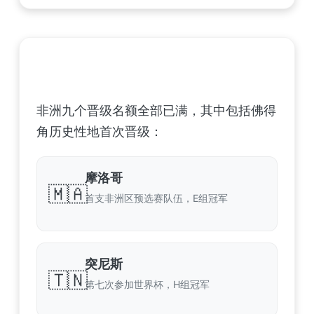
非洲足球联合会 (CAF) – 9 场合格
非洲九个晋级名额全部已满，其中包括佛得
角历史性地首次晋级：
摩洛哥
🇲🇦
首支非洲区预选赛队伍，E组冠军
突尼斯
🇹🇳
第七次参加世界杯，H组冠军