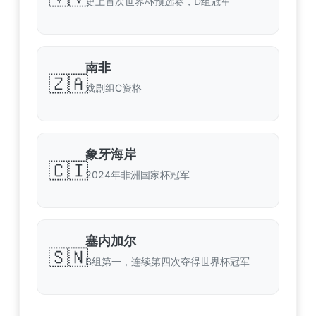
史上首次世界杯预选赛，D组冠军
南非
🇿🇦
戏剧组C资格
象牙海岸
🇨🇮
2024年非洲国家杯冠军
塞内加尔
🇸🇳
B组第一，连续第四次夺得世界杯冠军