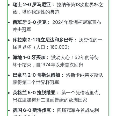
瑞士 2-0 罗马尼亚：
拉纳蒂第13次世界杯之
旅，堪称稳定性的典范
西班牙 3-0 捷克：
2024年欧洲杯冠军宣布
冲击冠军
库拉索 2-1 特立尼达和多巴哥：
历史性的一
届世界杯（人口：160,000）
海地 1-0 牙买加：
激动人心！52年的等待
终于结束，自1974年以来首次回归
巴拿马 2-0 哥斯达黎加：
洛斯卡纳莱罗斯队
获得第二个世界杯冠军
英格兰 5-0 拉脱维亚：
第一个凭借哈里·凯
恩在里加梅开二度而晋级的欧洲国家
德国 6-0 斯洛伐克：
四届冠军在首战失利