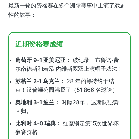
最新一轮的资格赛在多个洲际赛事中上演了戏剧
性的故事：
近期资格赛成绩
葡萄牙 9-1 亚美尼亚：
破纪录！布鲁诺·费
尔南德斯和若昂·内维斯双双上演帽子戏法！
苏格兰 2-1 乌克兰：
28 年的等待终于结
束！汉普顿公园沸腾了（51,866 名球迷）
奥地利 3-1 波兰：
时隔28年，达斯队强势
回归。
比利时 4-0 瑞典：
红魔锁定第15次世界杯
参赛资格