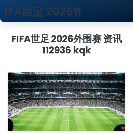
跳
到
FIFA世足 2026外围赛 资讯
内
112936 kqk
容