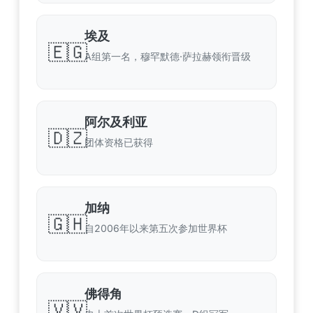
埃及
🇪🇬
A组第一名，穆罕默德·萨拉赫领衔晋级
阿尔及利亚
🇩🇿
团体资格已获得
加纳
🇬🇭
自2006年以来第五次参加世界杯
佛得角
🇻🇻