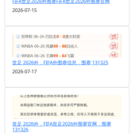
FIFA世足2026外围赛FIFA世足2026外围赛官网
2026-07-15
世足 2026外，FIFA外围赛信息，围赛 131325
2026-07-17
世足 2026外，FIFA世足2026外围赛官网，围赛
131326