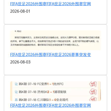
FIFA世足2026外围赛FIFA世足2026外围赛官网
2026-08-01
FIFA世足2026外围赛FIFA世足2026赛事突发变
2026-08-03
FIFA世足2026外围赛FIFA世足2026外围赛官网