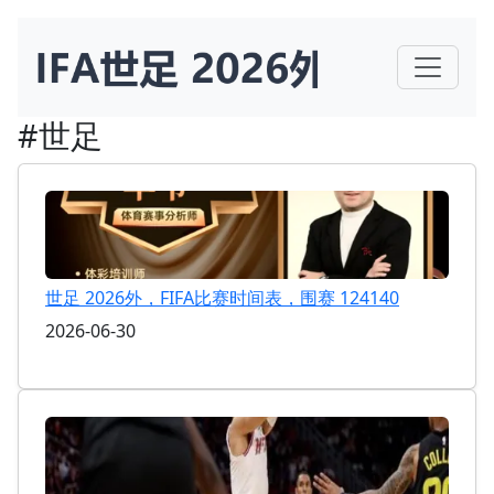
#世足
世足 2026外，FIFA比赛时间表，围赛 124140
2026-06-30