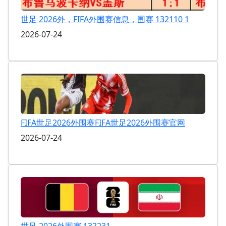
世足 2026外，FIFA外围赛信息，围赛 132110 1
2026-07-24
FIFA世足2026外围赛FIFA世足2026外围赛官网
2026-07-24