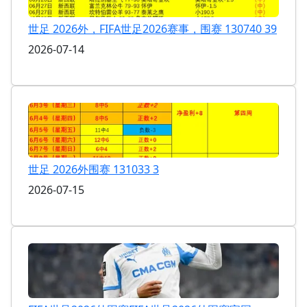
世足 2026外，FIFA世足2026赛事，围赛 130740 39
2026-07-14
世足 2026外围赛 131033 3
2026-07-15