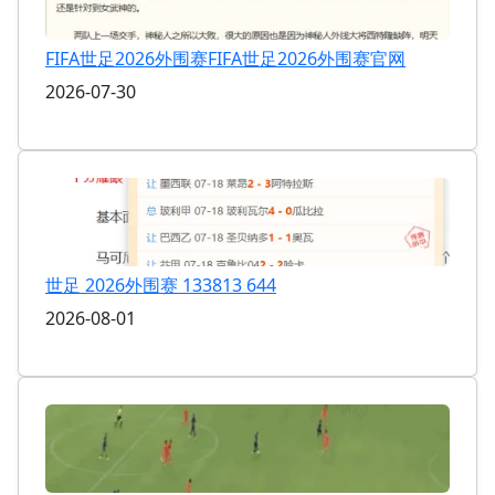
FIFA世足2026外围赛FIFA世足2026外围赛官网
2026-07-30
世足 2026外围赛 133813 644
2026-08-01