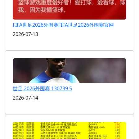
FIFA世足2026外围赛FIFA世足2026外围赛官网
2026-07-13
世足 2026外围赛 130739 5
2026-07-14