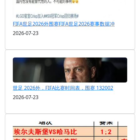
FIFA世足2026外围赛FIFA世足2026赛事数据冲
2026-07-23
世足 2026外，FIFA比赛时间表，围赛 132002
2026-07-23