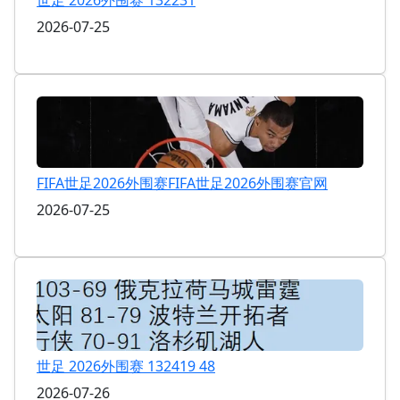
世足 2026外围赛 132231
2026-07-25
FIFA世足2026外围赛FIFA世足2026外围赛官网
2026-07-25
世足 2026外围赛 132419 48
2026-07-26