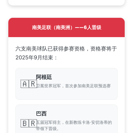
南美足联（南美洲）——6人晋级
六支南美球队已获得参赛资格，资格赛将于
2025年9月结束：
阿根廷
🇦🇷
卫冕世界冠军，首次参加南美足联预选赛
巴西
🇧🇷
五届冠军得主，在新教练卡洛·安切洛蒂的
带领下晋级。