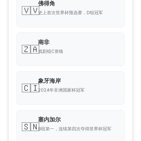
佛得角
🇻🇻
史上首次世界杯预选赛，D组冠军
南非
🇿🇦
戏剧组C资格
象牙海岸
🇨🇮
2024年非洲国家杯冠军
塞内加尔
🇸🇳
B组第一，连续第四次夺得世界杯冠军