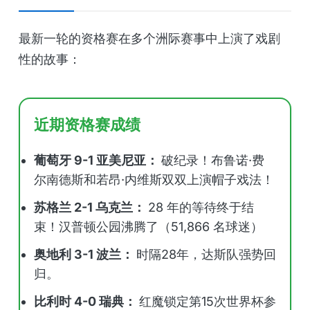
最新一轮的资格赛在多个洲际赛事中上演了戏剧
性的故事：
近期资格赛成绩
葡萄牙 9-1 亚美尼亚：
破纪录！布鲁诺·费
尔南德斯和若昂·内维斯双双上演帽子戏法！
苏格兰 2-1 乌克兰：
28 年的等待终于结
束！汉普顿公园沸腾了（51,866 名球迷）
奥地利 3-1 波兰：
时隔28年，达斯队强势回
归。
比利时 4-0 瑞典：
红魔锁定第15次世界杯参