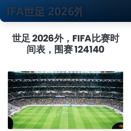
跳
到
世足 2026外，FIFA比赛时
内
间表，围赛 124140
容