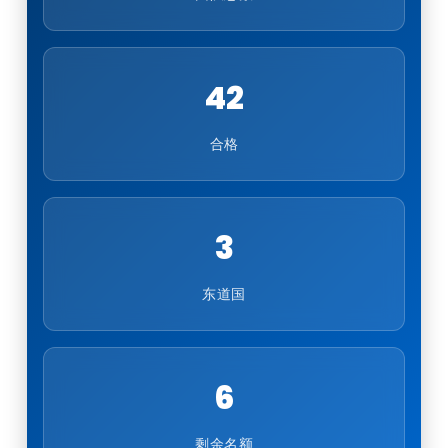
42
合格
3
东道国
6
剩余名额