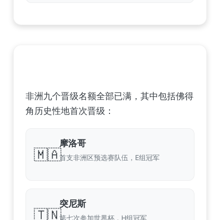
非洲足球联合会 (CAF) – 9 场合格
非洲九个晋级名额全部已满，其中包括佛得
角历史性地首次晋级：
摩洛哥
🇲🇦
首支非洲区预选赛队伍，E组冠军
突尼斯
🇹🇳
第七次参加世界杯，H组冠军