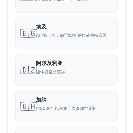
埃及
🇪🇬
A组第一名，穆罕默德·萨拉赫领衔晋级
阿尔及利亚
🇩🇿
团体资格已获得
加纳
🇬🇭
自2006年以来第五次参加世界杯