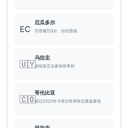
厄瓜多尔
EC
尽管被罚3分，但仍晋级
乌拉圭
🇺🇾
连续第五次参加世界杯
哥伦比亚
🇨🇴
错过2022年卡塔尔世界杯后重返赛场
巴拉圭