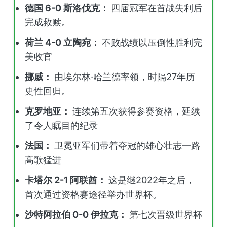
德国 6-0 斯洛伐克：
四届冠军在首战失利后
完成救赎。
荷兰 4-0 立陶宛：
不败战绩以压倒性胜利完
美收官
挪威：
由埃尔林·哈兰德率领，时隔27年历
史性回归。
克罗地亚：
连续第五次获得参赛资格，延续
了令人瞩目的纪录
法国：
卫冕亚军们带着夺冠的雄心壮志一路
高歌猛进
卡塔尔 2-1 阿联酋：
这是继2022年之后，
首次通过资格赛途径举办世界杯。
沙特阿拉伯 0-0 伊拉克：
第七次晋级世界杯