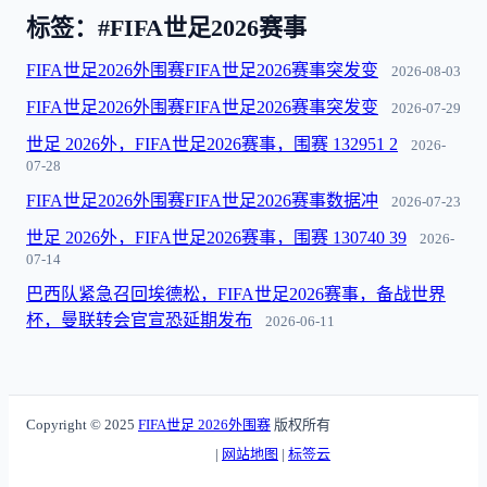
标签：#FIFA世足2026赛事
FIFA世足2026外围赛FIFA世足2026赛事突发变
2026-08-03
FIFA世足2026外围赛FIFA世足2026赛事突发变
2026-07-29
世足 2026外，FIFA世足2026赛事，围赛 132951 2
2026-
07-28
FIFA世足2026外围赛FIFA世足2026赛事数据冲
2026-07-23
世足 2026外，FIFA世足2026赛事，围赛 130740 39
2026-
07-14
巴西队紧急召回埃德松，FIFA世足2026赛事，备战世界
杯，曼联转会官宣恐延期发布
2026-06-11
Copyright © 2025
FIFA世足 2026外围赛
版权所有
|
网站地图
|
标签云