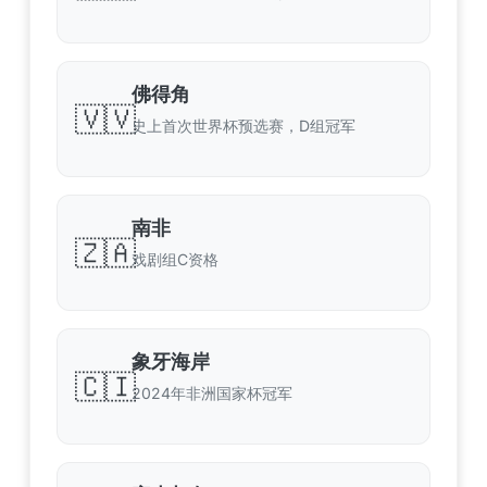
佛得角
🇻🇻
史上首次世界杯预选赛，D组冠军
南非
🇿🇦
戏剧组C资格
象牙海岸
🇨🇮
2024年非洲国家杯冠军