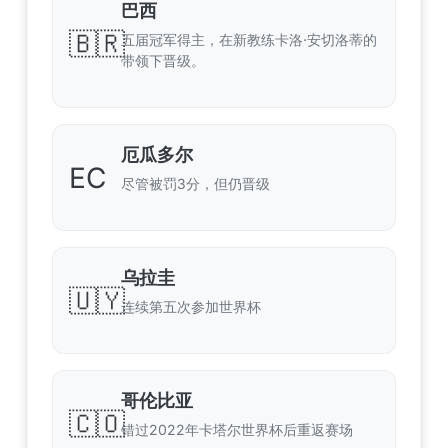
巴西
🇧🇷
五届冠军得主，在新教练卡洛·安切洛蒂的
带领下晋级。
厄瓜多尔
EC
尽管被罚3分，但仍晋级
乌拉圭
🇺🇾
连续第五次参加世界杯
哥伦比亚
🇨🇴
错过2022年卡塔尔世界杯后重返赛场