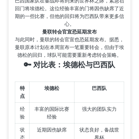
巴西国家队在备战即将到来的世界杯之际，紧急召
回门将埃德松。这位经验丰富的门将因伤缺席了近
期的一些比赛，但他的回归将为巴西队带来更多信
心。
曼联转会官宣恐延期发布
与此同时，曼联的转会官宣也恐延期发布。据悉，
曼联原本计划在本周宣布一笔重要转会，但由于埃
德松的回归，球队可能需要重新考虑转会策略。
🔑
对比表：埃德松与巴西队
特
埃德松
巴西队
点
经
丰富的国际比赛
强大的团队实力
验
经验
状
近期因伤缺席
状态良好，备战世
态
界杯