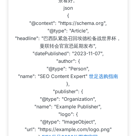
景看好。
json
{
"@context": "https://schema.org",
"@type": "Article",
"headline": "巴西队紧急召回埃德松备战世界杯，
曼联转会官宣恐延期发布",
"datePublished": "2023-11-07",
"author": {
"@type": "Person",
"name": "SEO Content Expert"
世足选购指南
},
"publisher": {
"@type": "Organization",
"name": "Example Publisher",
"logo": {
"@type": "ImageObject",
"url": "https://example.com/logo.png"