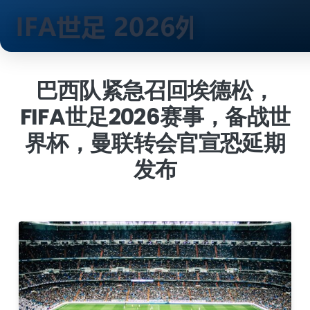
跳
到
巴西队紧急召回埃德松，
内
FIFA世足2026赛事，备战世
容
界杯，曼联转会官宣恐延期
发布