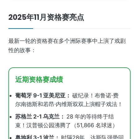
2025年11月资格赛亮点
最新一轮的资格赛在多个洲际赛事中上演了戏剧
性的故事：
近期资格赛成绩
葡萄牙 9-1 亚美尼亚：
破纪录！布鲁诺·费
尔南德斯和若昂·内维斯双双上演帽子戏法！
苏格兰 2-1 乌克兰：
28 年的等待终于结
束！汉普顿公园沸腾了（51,866 名球迷）
奥地利 3-1 波兰：
时隔28年，达斯队强势回