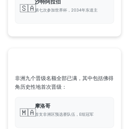
沙特阿拉伯
🇸🇦
第七次参加世界杯，2034年东道主
非洲足球联合会 (CAF) – 9 场合格
非洲九个晋级名额全部已满，其中包括佛得
角历史性地首次晋级：
摩洛哥
🇲🇦
首支非洲区预选赛队伍，E组冠军