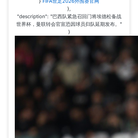
}
FIFA世足2026外围赛官网
},
"description": "巴西队紧急召回门将埃德松备战
世界杯，曼联转会官宣恐因球员归队延期发布。"
}