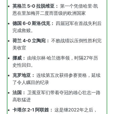
英格兰 5-0 拉脱维亚：
第一个凭借哈里·凯
恩在里加梅开二度而晋级的欧洲国家
德国 6-0 斯洛伐克：
四届冠军在首战失利后
完成救赎。
荷兰 4-0 立陶宛：
不败战绩以压倒性胜利完
美收官
挪威：
由埃尔林·哈兰德率领，时隔27年历
史性回归。
克罗地亚：
连续第五次获得参赛资格，延续
了令人瞩目的纪录
法国：
卫冕亚军们带着夺冠的雄心壮志一路
高歌猛进
卡塔尔 2-1 阿联酋：
这是继2022年之后，