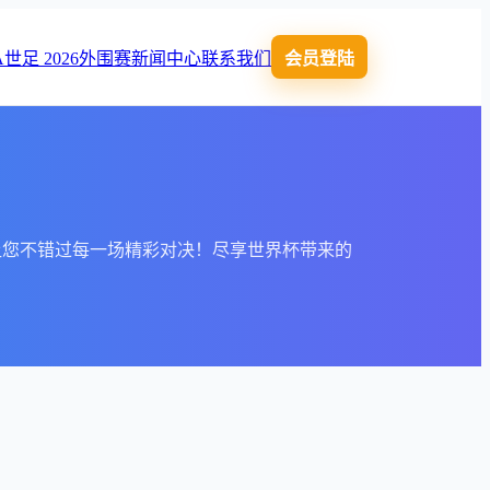
A世足 2026外围赛
新闻中心
联系我们
会员登陆
，让您不错过每一场精彩对决！尽享世界杯带来的