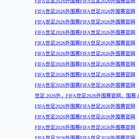
FIFA世足2026外围赛FIFA世足2026外围赛官网
FIFA世足2026外围赛FIFA世足2026外围赛官网
FIFA世足2026外围赛FIFA世足2026外围赛官网
FIFA世足2026外围赛FIFA世足2026外围赛官网
FIFA世足2026外围赛FIFA世足2026外围赛官网
FIFA世足2026外围赛FIFA世足2026外围赛官网
FIFA世足2026外围赛FIFA世足2026外围赛官网
FIFA世足2026外围赛FIFA世足2026外围赛官网
FIFA世足2026外围赛FIFA世足2026外围赛官网
世足 2026外，FIFA世足2026外围赛官网，围赛 13
FIFA世足2026外围赛FIFA世足2026外围赛官网
FIFA世足2026外围赛FIFA世足2026外围赛官网
FIFA世足2026外围赛FIFA世足2026外围赛官网
FIFA世足2026外围赛FIFA世足2026外围赛官网