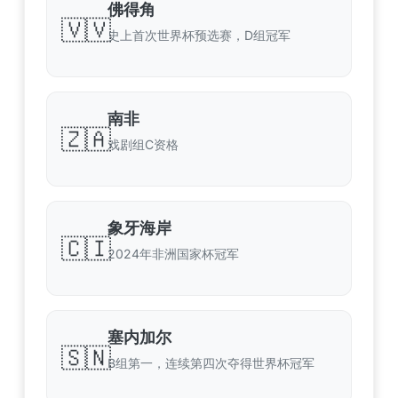
佛得角
🇻🇻
史上首次世界杯预选赛，D组冠军
南非
🇿🇦
戏剧组C资格
象牙海岸
🇨🇮
2024年非洲国家杯冠军
塞内加尔
🇸🇳
B组第一，连续第四次夺得世界杯冠军