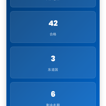
42
合格
3
东道国
6
剩余名额