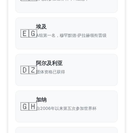
埃及
🇪🇬
A组第一名，穆罕默德·萨拉赫领衔晋级
阿尔及利亚
🇩🇿
团体资格已获得
加纳
🇬🇭
自2006年以来第五次参加世界杯