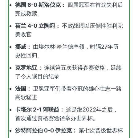
德国 6-0 斯洛伐克：
四届冠军在首战失利后
完成救赎。
荷兰 4-0 立陶宛：
不败战绩以压倒性胜利完
美收官
挪威：
由埃尔林·哈兰德率领，时隔27年历
史性回归。
克罗地亚：
连续第五次获得参赛资格，延续
了令人瞩目的纪录
法国：
卫冕亚军们带着夺冠的雄心壮志一路
高歌猛进
卡塔尔 2-1 阿联酋：
这是继2022年之后，
首次通过资格赛途径举办世界杯。
沙特阿拉伯 0-0 伊拉克：
第七次晋级世界杯