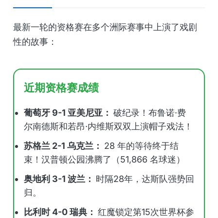
最新一轮的资格赛在多个洲际赛事中上演了戏剧
性的故事：
近期资格赛成绩
葡萄牙 9-1 亚美尼亚：
破纪录！布鲁诺·费
尔南德斯和若昂·内维斯双双上演帽子戏法！
苏格兰 2-1 乌克兰：
28 年的等待终于结
束！汉普顿公园沸腾了（51,866 名球迷）
奥地利 3-1 波兰：
时隔28年，达斯队强势回
归。
比利时 4-0 瑞典：
红魔锁定第15次世界杯参