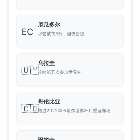
厄瓜多尔
EC
尽管被罚3分，但仍晋级
乌拉圭
🇺🇾
连续第五次参加世界杯
哥伦比亚
🇨🇴
错过2022年卡塔尔世界杯后重返赛场
巴拉圭