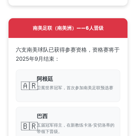
南美足联（南美洲）——6人晋级
六支南美球队已获得参赛资格，资格赛将于
2025年9月结束：
阿根廷
🇦🇷
卫冕世界冠军，首次参加南美足联预选赛
巴西
🇧🇷
五届冠军得主，在新教练卡洛·安切洛蒂的
带领下晋级。