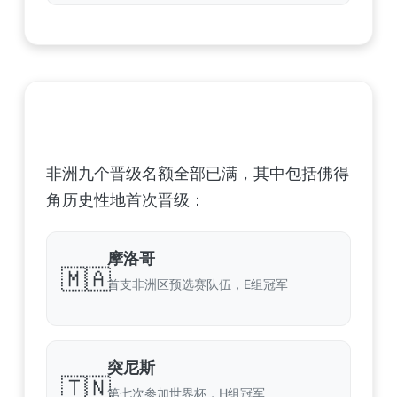
非洲足球联合会 (CAF) – 9 场合格
非洲九个晋级名额全部已满，其中包括佛得
角历史性地首次晋级：
摩洛哥
🇲🇦
首支非洲区预选赛队伍，E组冠军
突尼斯
🇹🇳
第七次参加世界杯，H组冠军