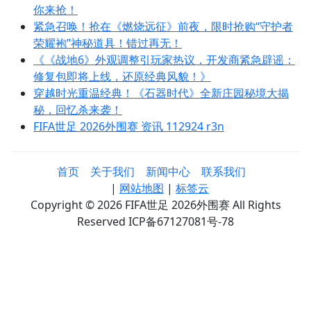
你来抢！
紧急召唤！抢在《燃烧远征》前夜，限时抢购“守护者
荣耀袍”神秘道具！错过再无！
《《战地6》外观调整引玩家热议，开发商紧急辟谣：
修复包即将上线，还原经典风貌！》
穿越时光重温经典！《石器时代》全新庄园秘境大揭
秘，回忆杀来袭！
FIFA世足 2026外围赛 资讯 112924 r3n
首页
关于我们
新闻中心
联系我们
|
网站地图
|
标签云
Copyright © 2026 FIFA世足 2026外围赛 All Rights
Reserved ICP备67127081号-78