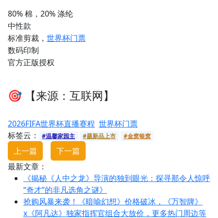
80% 棉，20% 涤纶
中性款
标准剪裁，
世界杯门票
数码印制
官方正版授权
🎯 【来源：互联网】
2026FIFA世界杯直播赛程
世界杯门票
标签云：
#温馨家园主
#题新品上市
#金窝银窝
上一篇
下一篇
最新文章：
《揭秘《人中之龙》导演的独到眼光：探寻那令人惊呼
“奇才”的非凡选角之谜》
抢购风暴来袭！《暗喻幻想》价格破冰，《万智牌》
x《阿凡达》独家指挥官组合大放价，更多热门周边等