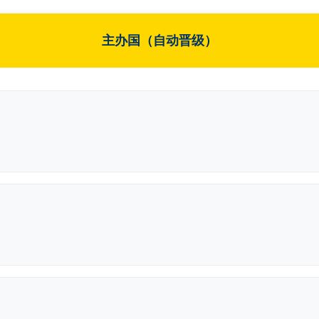
主办国（自动晋级）