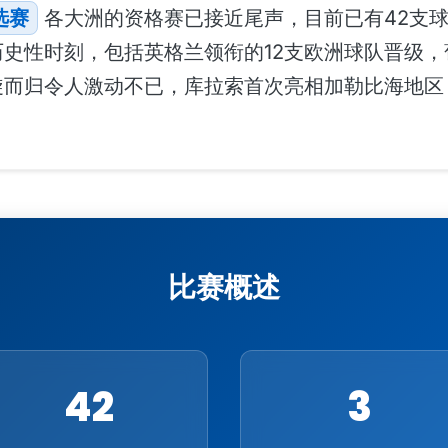
选赛
各大洲的资格赛已接近尾声，目前已有42支球
史性时刻，包括英格兰领衔的12支欧洲球队晋级，
旋而归令人激动不已，库拉索首次亮相加勒比海地区
比赛概述
42
3