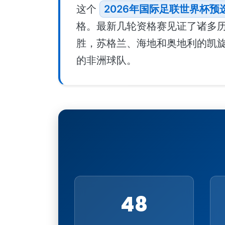
这个
2026年国际足联世界杯预
格。最新几轮资格赛见证了诸多历
胜，苏格兰、海地和奥地利的凯
的非洲球队。
48