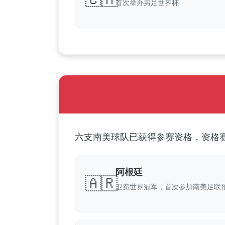
首次举办男足世界杯
六支南美球队已获得参赛资格，资格赛
阿根廷
🇦🇷
卫冕世界冠军，首次参加南美足联