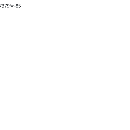
27379号-85