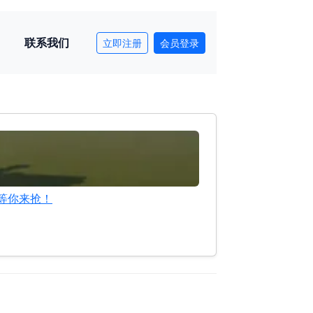
联系我们
立即注册
会员登录
等你来抢！