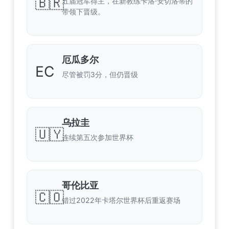
🇧🇷
五届冠军得主，在新教练卡洛·安切洛蒂的
带领下晋级。
厄瓜多尔
EC
尽管被罚3分，但仍晋级
乌拉圭
🇺🇾
连续第五次参加世界杯
哥伦比亚
🇨🇴
错过2022年卡塔尔世界杯后重返赛场