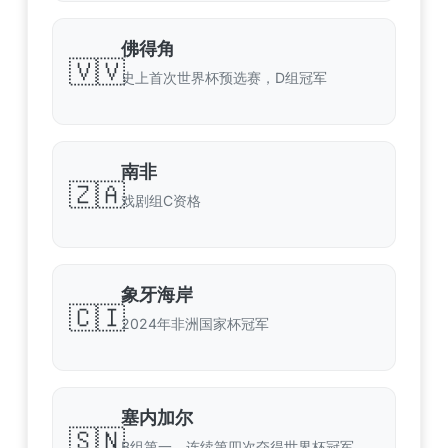
佛得角
🇻🇻
史上首次世界杯预选赛，D组冠军
南非
🇿🇦
戏剧组C资格
象牙海岸
🇨🇮
2024年非洲国家杯冠军
塞内加尔
🇸🇳
B组第一，连续第四次夺得世界杯冠军