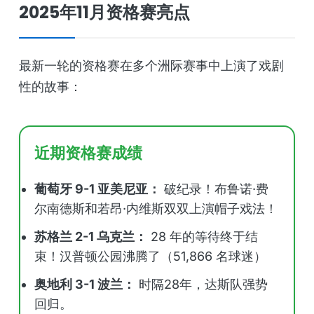
2025年11月资格赛亮点
最新一轮的资格赛在多个洲际赛事中上演了戏剧
性的故事：
近期资格赛成绩
葡萄牙 9-1 亚美尼亚：
破纪录！布鲁诺·费
尔南德斯和若昂·内维斯双双上演帽子戏法！
苏格兰 2-1 乌克兰：
28 年的等待终于结
束！汉普顿公园沸腾了（51,866 名球迷）
奥地利 3-1 波兰：
时隔28年，达斯队强势
回归。