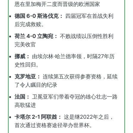
恩在里加梅开二度而晋级的欧洲国家
德国 6-0 斯洛伐克：
四届冠军在首战失利
后完成救赎。
荷兰 4-0 立陶宛：
不败战绩以压倒性胜利
完美收官
挪威：
由埃尔林·哈兰德率领，时隔27年历
史性回归。
克罗地亚：
连续第五次获得参赛资格，延续
了令人瞩目的纪录
法国：
卫冕亚军们带着夺冠的雄心壮志一路
高歌猛进
卡塔尔 2-1 阿联酋：
这是继2022年之后，
首次通过资格赛途径举办世界杯。