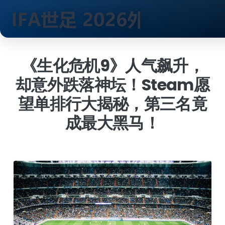
跳
到
《生化危机9》人气飙升，
内
却意外跌落神坛！Steam愿
容
望单排行大揭秘，第三名竟
成最大黑马！