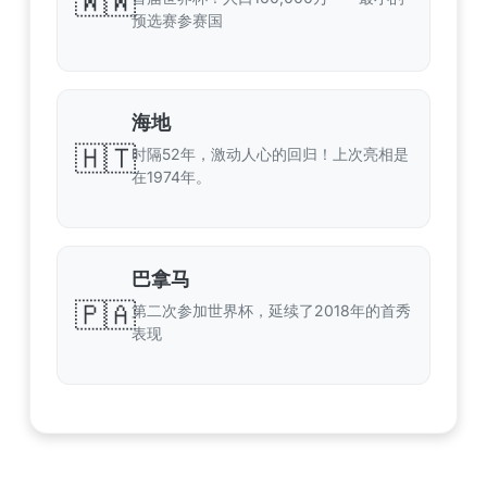
🇼🇼
预选赛参赛国
海地
🇭🇹
时隔52年，激动人心的回归！上次亮相是
在1974年。
巴拿马
🇵🇦
第二次参加世界杯，延续了2018年的首秀
表现