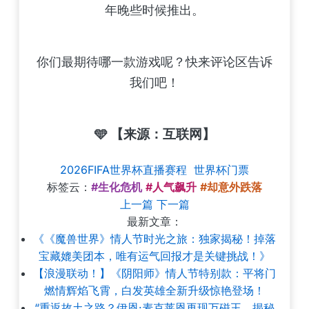
年晚些时候推出。
你们最期待哪一款游戏呢？快来评论区告诉
我们吧！
🩵 【来源：互联网】
2026FIFA世界杯直播赛程
世界杯门票
标签云：
#生化危机
#人气飙升
#却意外跌落
上一篇
下一篇
最新文章：
《《魔兽世界》情人节时光之旅：独家揭秘！掉落
宝藏媲美团本，唯有运气回报才是关键挑战！》
【浪漫联动！】《阴阳师》情人节特别款：平将门
燃情辉焰飞霄，白发英雄全新升级惊艳登场！
“重返故土之路？伊恩·麦克莱恩再现万磁王，揭秘