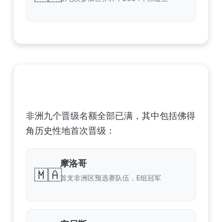
非洲足球联合会 (CAF) – 9 场合格
非洲九个晋级名额全部已满，其中包括佛得
角历史性地首次晋级：
摩洛哥
🇲🇦
首支非洲区预选赛队伍，E组冠军