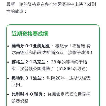
最新一轮的资格赛在多个洲际赛事中上演了戏剧
性的故事：
近期资格赛成绩
葡萄牙 9-1 亚美尼亚：
破纪录！布鲁诺·费
尔南德斯和若昂·内维斯双双上演帽子戏法！
苏格兰 2-1 乌克兰：
28 年的等待终于结
束！汉普顿公园沸腾了（51,866 名球迷）
奥地利 3-1 波兰：
时隔28年，达斯队强势
回归。
比利时 4-0 瑞典：
红魔锁定第15次世界杯
参赛资格