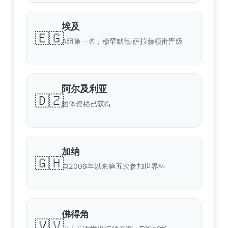
埃及
🇪🇬
A组第一名，穆罕默德·萨拉赫领衔晋级
阿尔及利亚
🇩🇿
团体资格已获得
加纳
🇬🇭
自2006年以来第五次参加世界杯
佛得角
🇻🇻