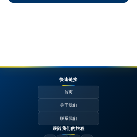
近期，PlayStation 社区在索尼计划停止将旗下部
分游戏移植至PC平台的消息上达成了共识，
2026FIFA世界杯直播赛程
。据彭博社报道，索尼
将不再推出核心单人游戏至Steam等PC平台，转
而专注于如《漫威斗魂》这类服务型游戏的PC移
植。这一策略在PlayStation粉丝中获得了广泛的
支持，根据Push Square的调查，71%的PS5玩家
支持这一决策。
此策略的调整基于市场数据，显示游戏移植至PC
对索尼总营收的贡献有限，仅占大约1.5%。核心
粉丝认为，此举有助于提升PlayStation品牌的主
机独占特色，增强PS5的市场竞争力。尽管这一策