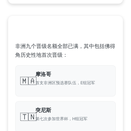
非洲足球联合会 (CAF) – 9 场合格
非洲九个晋级名额全部已满，其中包括佛得
角历史性地首次晋级：
摩洛哥
🇲🇦
首支非洲区预选赛队伍，E组冠军
突尼斯
🇹🇳
第七次参加世界杯，H组冠军