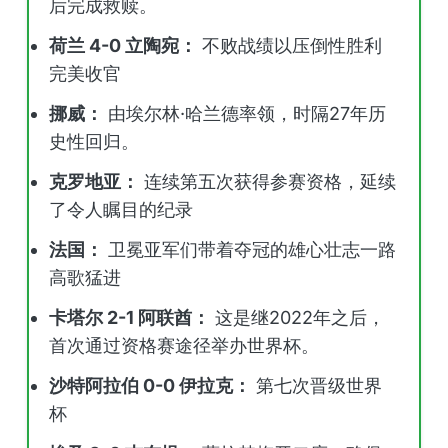
后完成救赎。
荷兰 4-0 立陶宛：
不败战绩以压倒性胜利
完美收官
挪威：
由埃尔林·哈兰德率领，时隔27年历
史性回归。
克罗地亚：
连续第五次获得参赛资格，延续
了令人瞩目的纪录
法国：
卫冕亚军们带着夺冠的雄心壮志一路
高歌猛进
卡塔尔 2-1 阿联酋：
这是继2022年之后，
首次通过资格赛途径举办世界杯。
沙特阿拉伯 0-0 伊拉克：
第七次晋级世界
杯