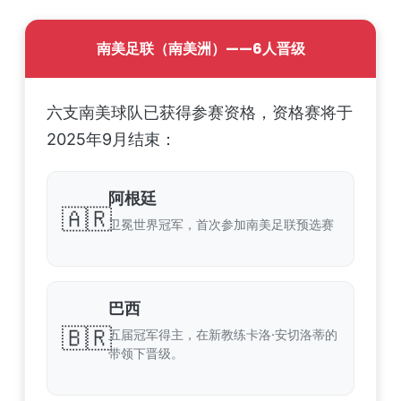
南美足联（南美洲）——6人晋级
六支南美球队已获得参赛资格，资格赛将于
2025年9月结束：
阿根廷
🇦🇷
卫冕世界冠军，首次参加南美足联预选赛
巴西
🇧🇷
五届冠军得主，在新教练卡洛·安切洛蒂的
带领下晋级。