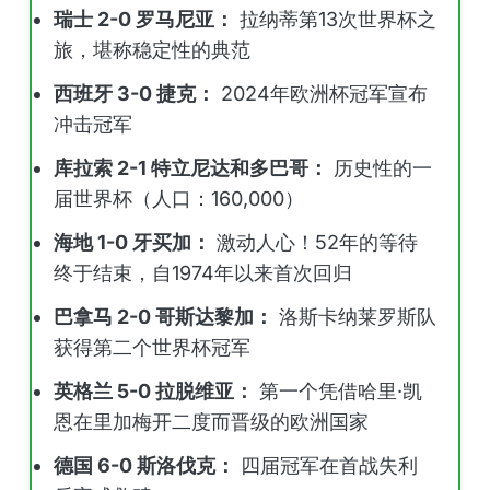
瑞士 2-0 罗马尼亚：
拉纳蒂第13次世界杯之
旅，堪称稳定性的典范
西班牙 3-0 捷克：
2024年欧洲杯冠军宣布
冲击冠军
库拉索 2-1 特立尼达和多巴哥：
历史性的一
届世界杯（人口：160,000）
海地 1-0 牙买加：
激动人心！52年的等待
终于结束，自1974年以来首次回归
巴拿马 2-0 哥斯达黎加：
洛斯卡纳莱罗斯队
获得第二个世界杯冠军
英格兰 5-0 拉脱维亚：
第一个凭借哈里·凯
恩在里加梅开二度而晋级的欧洲国家
德国 6-0 斯洛伐克：
四届冠军在首战失利