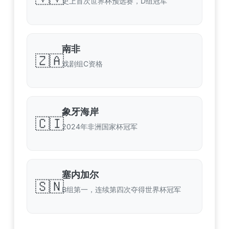
史上首次世界杯预选赛，D组冠军
南非
🇿🇦
戏剧组C资格
象牙海岸
🇨🇮
2024年非洲国家杯冠军
塞内加尔
🇸🇳
B组第一，连续第四次夺得世界杯冠军