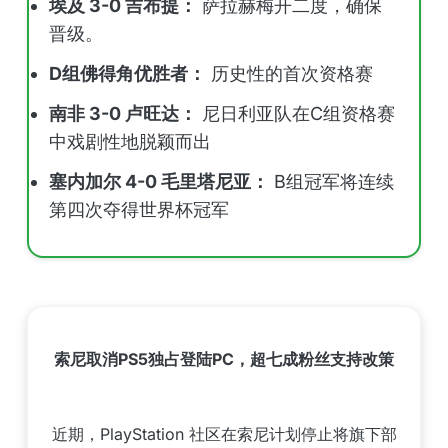
埃及 3-0 吉布提：
萨拉赫梅开二度，确保
晋级。
D组佛得角优胜者：
历史性的首次资格赛
南非 3-0 卢旺达：
尼日利亚队在C组资格赛
中戏剧性地脱颖而出
塞内加尔 4-0 毛里塔尼亚：
B组冠军将连续
第四次夺得世界杯冠军
索尼取消PS5独占登陆PC，超七成粉丝支持改策