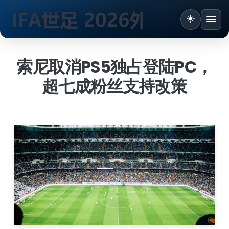
跳
到
索尼取消PS5独占登陆PC，
内
超七成粉丝支持改策
容