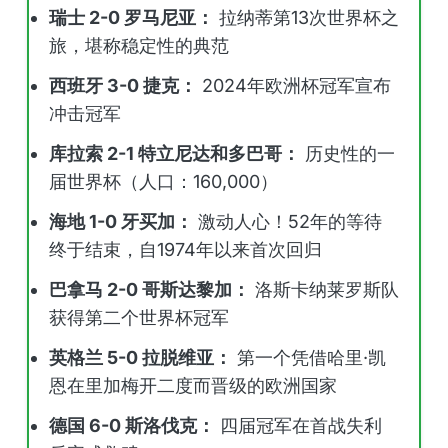
瑞士 2-0 罗马尼亚：
拉纳蒂第13次世界杯之
旅，堪称稳定性的典范
西班牙 3-0 捷克：
2024年欧洲杯冠军宣布
冲击冠军
库拉索 2-1 特立尼达和多巴哥：
历史性的一
届世界杯（人口：160,000）
海地 1-0 牙买加：
激动人心！52年的等待
终于结束，自1974年以来首次回归
巴拿马 2-0 哥斯达黎加：
洛斯卡纳莱罗斯队
获得第二个世界杯冠军
英格兰 5-0 拉脱维亚：
第一个凭借哈里·凯
恩在里加梅开二度而晋级的欧洲国家
德国 6-0 斯洛伐克：
四届冠军在首战失利