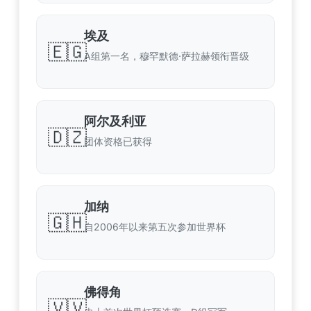
埃及
🇪🇬
A组第一名，穆罕默德·萨拉赫领衔晋级
阿尔及利亚
🇩🇿
团体资格已获得
加纳
🇬🇭
自2006年以来第五次参加世界杯
佛得角
🇻🇻