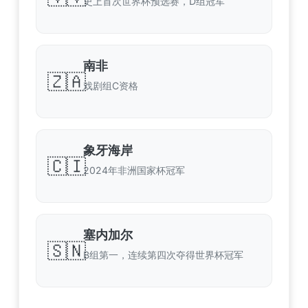
史上首次世界杯预选赛，D组冠军
南非
🇿🇦
戏剧组C资格
象牙海岸
🇨🇮
2024年非洲国家杯冠军
塞内加尔
🇸🇳
B组第一，连续第四次夺得世界杯冠军