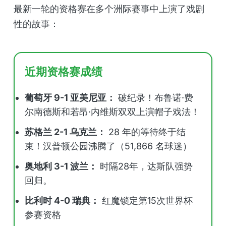
最新一轮的资格赛在多个洲际赛事中上演了戏剧
性的故事：
近期资格赛成绩
葡萄牙 9-1 亚美尼亚：
破纪录！布鲁诺·费
尔南德斯和若昂·内维斯双双上演帽子戏法！
苏格兰 2-1 乌克兰：
28 年的等待终于结
束！汉普顿公园沸腾了（51,866 名球迷）
奥地利 3-1 波兰：
时隔28年，达斯队强势
回归。
比利时 4-0 瑞典：
红魔锁定第15次世界杯
参赛资格