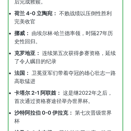
后完成救赎。
荷兰 4-0 立陶宛：
不败战绩以压倒性胜利
完美收官
挪威：
由埃尔林·哈兰德率领，时隔27年历
史性回归。
克罗地亚：
连续第五次获得参赛资格，延续
了令人瞩目的纪录
法国：
卫冕亚军们带着夺冠的雄心壮志一路
高歌猛进
卡塔尔 2-1 阿联酋：
这是继2022年之后，
首次通过资格赛途径举办世界杯。
沙特阿拉伯 0-0 伊拉克：
第七次晋级世界
杯