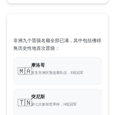
非洲足球联合会 (CAF) – 9 场合格
非洲九个晋级名额全部已满，其中包括佛得
角历史性地首次晋级：
摩洛哥
🇲🇦
首支非洲区预选赛队伍，E组冠军
突尼斯
🇹🇳
第七次参加世界杯，H组冠军