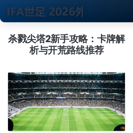
跳
到
杀戮尖塔2新手攻略：卡牌解
内
析与开荒路线推荐
容