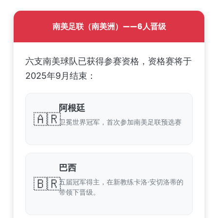
南美足联（南美洲）——6人晋级
六支南美球队已获得参赛资格，资格赛将于
2025年9月结束：
阿根廷
🇦🇷
卫冕世界冠军，首次参加南美足联预选赛
巴西
🇧🇷
五届冠军得主，在新教练卡洛·安切洛蒂的
带领下晋级。