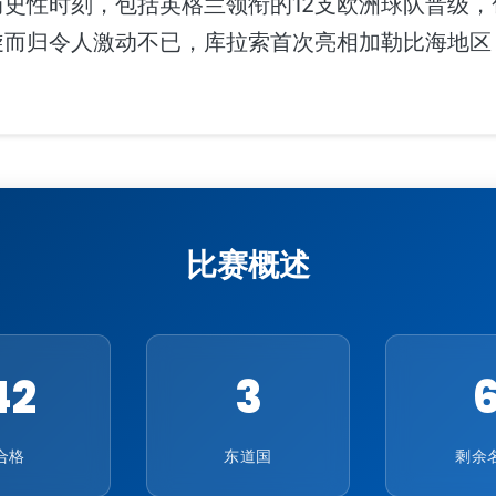
史性时刻，包括英格兰领衔的12支欧洲球队晋级，
旋而归令人激动不已，库拉索首次亮相加勒比海地区
比赛概述
42
3
合格
东道国
剩余