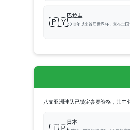
巴拉圭
🇵🇾
2010年以来首届世界杯，宣布全国
八支亚洲球队已锁定参赛资格，其中
日本
🇯🇵