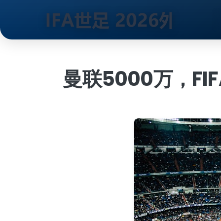
跳
到
内
曼联5000万，F
容