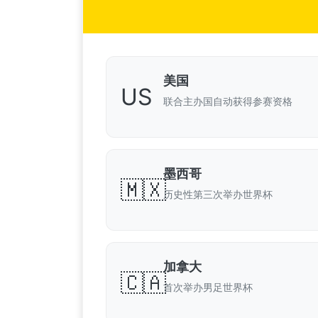
美国
US
联合主办国自动获得参赛资格
墨西哥
🇲🇽
历史性第三次举办世界杯
加拿大
🇨🇦
首次举办男足世界杯