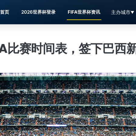
主办城市
首页
2026世界杯登录
FIFA世界杯资讯
IFA比赛时间表，签下巴