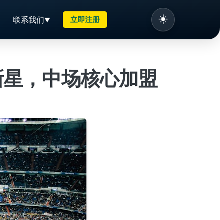
☀️
联系我们
立即注册
西新星，中场核心加盟