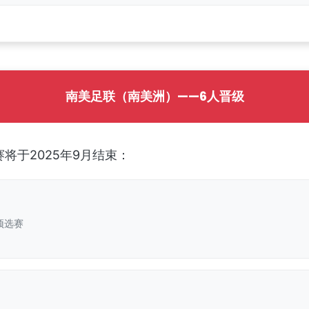
南美足联（南美洲）——6人晋级
将于2025年9月结束：
预选赛