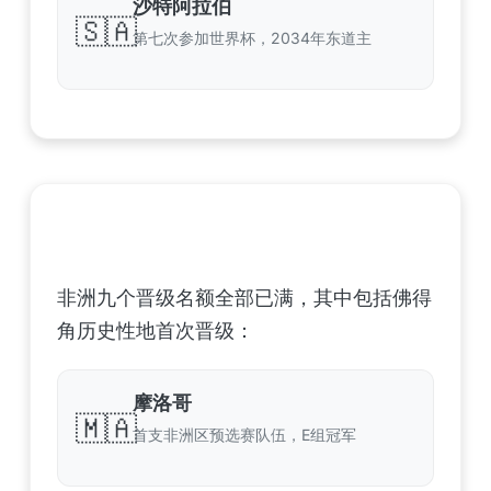
沙特阿拉伯
🇸🇦
第七次参加世界杯，2034年东道主
非洲足球联合会 (CAF) – 9 场合格
非洲九个晋级名额全部已满，其中包括佛得
角历史性地首次晋级：
摩洛哥
🇲🇦
首支非洲区预选赛队伍，E组冠军