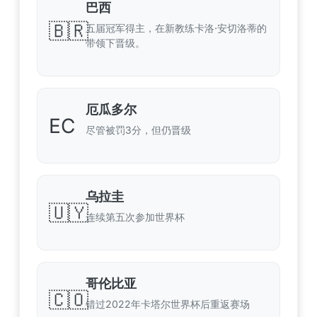
巴西
🇧🇷
五届冠军得主，在新教练卡洛·安切洛蒂的
带领下晋级。
厄瓜多尔
EC
尽管被罚3分，但仍晋级
乌拉圭
🇺🇾
连续第五次参加世界杯
哥伦比亚
🇨🇴
错过2022年卡塔尔世界杯后重返赛场