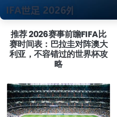
跳
到
推荐 2026赛事前瞻FIFA比
内
赛时间表：巴拉圭对阵澳大
容
利亚，不容错过的世界杯攻
略