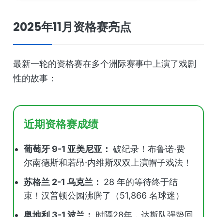
2025年11月资格赛亮点
最新一轮的资格赛在多个洲际赛事中上演了戏剧
性的故事：
近期资格赛成绩
葡萄牙 9-1 亚美尼亚：
破纪录！布鲁诺·费
尔南德斯和若昂·内维斯双双上演帽子戏法！
苏格兰 2-1 乌克兰：
28 年的等待终于结
束！汉普顿公园沸腾了（51,866 名球迷）
奥地利 3-1 波兰：
时隔28年，达斯队强势回