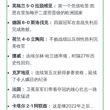
英格兰 5-0 拉脱维亚：
第一个凭借哈里·凯
恩在里加梅开二度而晋级的欧洲国家
德国 6-0 斯洛伐克：
四届冠军在首战失利后
完成救赎。
荷兰 4-0 立陶宛：
不败战绩以压倒性胜利完
美收官
挪威：
由埃尔林·哈兰德率领，时隔27年历
史性回归。
克罗地亚：
连续第五次获得参赛资格，延续
了令人瞩目的纪录
法国：
卫冕亚军们带着夺冠的雄心壮志一路
高歌猛进
卡塔尔 2-1 阿联酋：
这是继2022年之后，