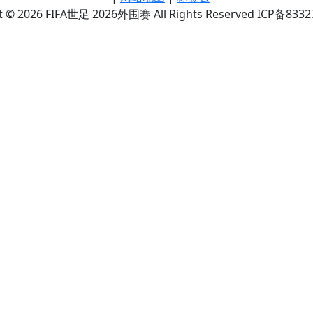
t © 2026 FIFA世足 2026外围赛 All Rights Reserved ICP备833