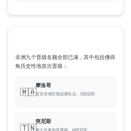
非洲足球联合会 (CAF) – 9 场合格
非洲九个晋级名额全部已满，其中包括佛得
角历史性地首次晋级：
摩洛哥
🇲🇦
首支非洲区预选赛队伍，E组冠军
突尼斯
🇹🇳
第七次参加世界杯，H组冠军