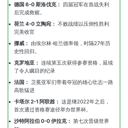
德国 6-0 斯洛伐克：
四届冠军在首战失利
后完成救赎。
荷兰 4-0 立陶宛：
不败战绩以压倒性胜利
完美收官
挪威：
由埃尔林·哈兰德率领，时隔27年历
史性回归。
克罗地亚：
连续第五次获得参赛资格，延续
了令人瞩目的纪录
法国：
卫冕亚军们带着夺冠的雄心壮志一路
高歌猛进
卡塔尔 2-1 阿联酋：
这是继2022年之后，
首次通过资格赛途径举办世界杯。
沙特阿拉伯 0-0 伊拉克：
第七次晋级世界