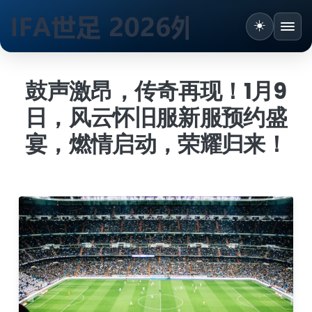
☀️
切换
跳
到
鼓声激昂，传奇再现！1月9
内
日，风云怀旧服新服预约盛
容
宴，燃情启动，荣耀归来！