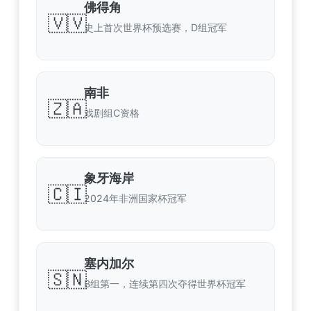
佛得角
🇻🇻
史上首次世界杯预选赛，D组冠军
南非
🇿🇦
戏剧组C资格
象牙海岸
🇨🇮
2024年非洲国家杯冠军
塞内加尔
🇸🇳
B组第一，连续第四次夺得世界杯冠军