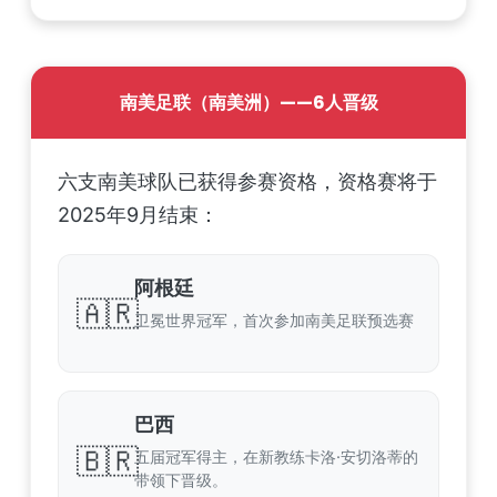
南美足联（南美洲）——6人晋级
六支南美球队已获得参赛资格，资格赛将于
2025年9月结束：
阿根廷
🇦🇷
卫冕世界冠军，首次参加南美足联预选赛
巴西
🇧🇷
五届冠军得主，在新教练卡洛·安切洛蒂的
带领下晋级。