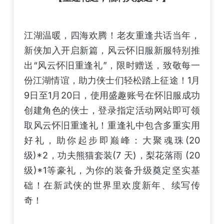
江湖温暖，四海欢腾！老友重逢共话当年，
新侠加入开启新篇，风云怀旧服新服特别推
出“风云怀旧重逢礼”，限时赠送，致敬每一
份江湖情谊，助力侠士们轻松踏上征途！1月
9日至1月20日，使用盛趣账号在怀旧服成功
创建角色的侠士，登录指定活动网站即可领
取风云怀旧重逢礼！重逢礼中包含多重实用
好礼，助你起步即巅峰：大聚魂珠(20
级)*2，功夫熊猫套装(7 天)，梨花落雨 (20
级)*1等豪礼，为你的装备升级奠定坚实基
础！在新武侠的世界里欢度新年、续写传
奇！