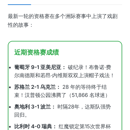
最新一轮的资格赛在多个洲际赛事中上演了戏剧
性的故事：
近期资格赛成绩
葡萄牙 9-1 亚美尼亚：
破纪录！布鲁诺·费
尔南德斯和若昂·内维斯双双上演帽子戏法！
苏格兰 2-1 乌克兰：
28 年的等待终于结
束！汉普顿公园沸腾了（51,866 名球迷）
奥地利 3-1 波兰：
时隔28年，达斯队强势
回归。
比利时 4-0 瑞典：
红魔锁定第15次世界杯