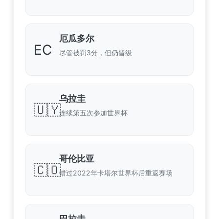
厄瓜多尔
EC
尽管被罚3分，但仍晋级
乌拉圭
🇺🇾
连续第五次参加世界杯
哥伦比亚
🇨🇴
错过2022年卡塔尔世界杯后重返赛场
巴拉圭