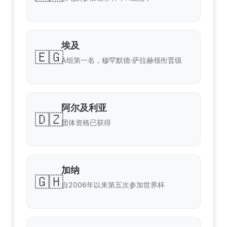
埃及
🇪🇬
A组第一名，穆罕默德·萨拉赫领衔晋级
阿尔及利亚
🇩🇿
团体资格已获得
加纳
🇬🇭
自2006年以来第五次参加世界杯