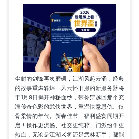
尘封的剑锋再次磨砺，江湖风起云涌，经典
的故事重燃辉煌！风云怀旧服的新服务器将
于1月9日揭开神秘面纱，带你穿越回那个充
满传奇色彩的武侠世界，重温快意恩仇、侠
骨柔情的年代。新春佳节，福利盛宴同期开
启！操作更流畅、社交更纯粹、门派纷争更
热血，无论是江湖老将还是武林新手，都能