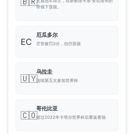
🇧🇷
五届冠军得主，在新教练卡洛·安切洛蒂的
带领下晋级。
厄瓜多尔
EC
尽管被罚3分，但仍晋级
乌拉圭
🇺🇾
连续第五次参加世界杯
哥伦比亚
🇨🇴
错过2022年卡塔尔世界杯后重返赛场