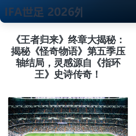
跳
到
《王者归来》终章大揭秘：
内
揭秘《怪奇物语》第五季压
容
轴结局，灵感源自《指环
王》史诗传奇！