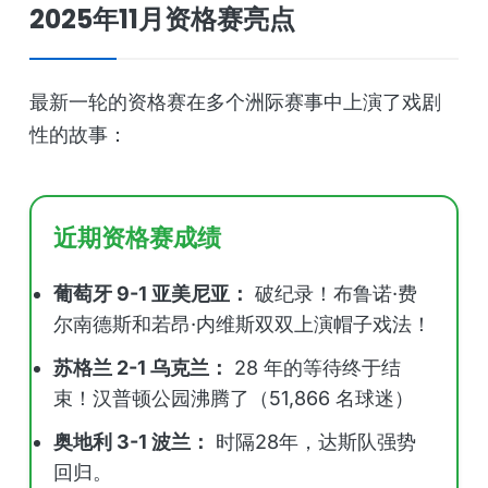
2025年11月资格赛亮点
最新一轮的资格赛在多个洲际赛事中上演了戏剧
性的故事：
近期资格赛成绩
葡萄牙 9-1 亚美尼亚：
破纪录！布鲁诺·费
尔南德斯和若昂·内维斯双双上演帽子戏法！
苏格兰 2-1 乌克兰：
28 年的等待终于结
束！汉普顿公园沸腾了（51,866 名球迷）
奥地利 3-1 波兰：
时隔28年，达斯队强势
回归。