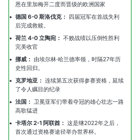
恩在里加梅开二度而晋级的欧洲国家
德国 6-0 斯洛伐克：
四届冠军在首战失利
后完成救赎。
荷兰 4-0 立陶宛：
不败战绩以压倒性胜利
完美收官
挪威：
由埃尔林·哈兰德率领，时隔27年历
史性回归。
克罗地亚：
连续第五次获得参赛资格，延续
了令人瞩目的纪录
法国：
卫冕亚军们带着夺冠的雄心壮志一路
高歌猛进
卡塔尔 2-1 阿联酋：
这是继2022年之后，
首次通过资格赛途径举办世界杯。