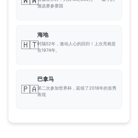
🇼🇼
预选赛参赛国
海地
🇭🇹
时隔52年，激动人心的回归！上次亮相是
在1974年。
巴拿马
🇵🇦
第二次参加世界杯，延续了2018年的首秀
表现