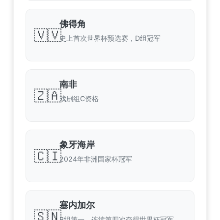
佛得角
🇻🇻
史上首次世界杯预选赛，D组冠军
南非
🇿🇦
戏剧组C资格
象牙海岸
🇨🇮
2024年非洲国家杯冠军
塞内加尔
🇸🇳
B组第一，连续第四次夺得世界杯冠军