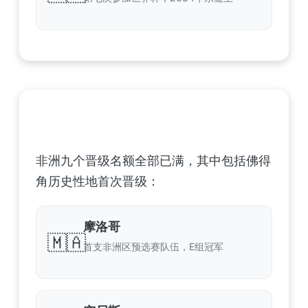
非洲足球联合会 (CAF) – 9 场合格
非洲九个晋级名额全部已满，其中包括佛得
角历史性地首次晋级：
摩洛哥
🇲🇦
首支非洲区预选赛队伍，E组冠军