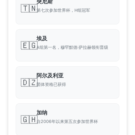
突尼斯
🇹🇳
第七次参加世界杯，H组冠军
埃及
🇪🇬
A组第一名，穆罕默德·萨拉赫领衔晋级
阿尔及利亚
🇩🇿
团体资格已获得
加纳
🇬🇭
自2006年以来第五次参加世界杯