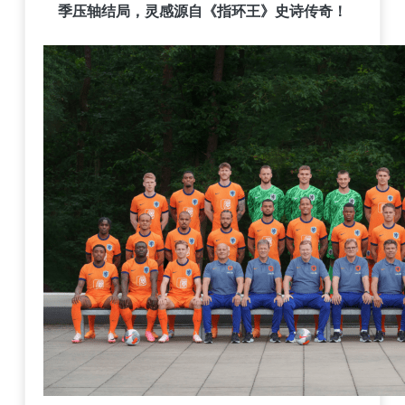
季压轴结局，灵感源自《指环王》史诗传奇！