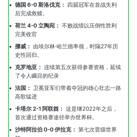
德国 6-0 斯洛伐克：
四届冠军在首战失利
后完成救赎。
荷兰 4-0 立陶宛：
不败战绩以压倒性胜利
完美收官
挪威：
由埃尔林·哈兰德率领，时隔27年历
史性回归。
克罗地亚：
连续第五次获得参赛资格，延续
了令人瞩目的纪录
法国：
卫冕亚军们带着夺冠的雄心壮志一路
高歌猛进
卡塔尔 2-1 阿联酋：
这是继2022年之后，
首次通过资格赛途径举办世界杯。
沙特阿拉伯 0-0 伊拉克：
第七次晋级世界