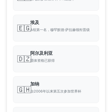
埃及
🇪🇬
A组第一名，穆罕默德·萨拉赫领衔晋级
阿尔及利亚
🇩🇿
团体资格已获得
加纳
🇬🇭
自2006年以来第五次参加世界杯