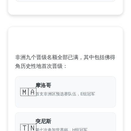
非洲足球联合会 (CAF) – 9 场合格
非洲九个晋级名额全部已满，其中包括佛得
角历史性地首次晋级：
摩洛哥
🇲🇦
首支非洲区预选赛队伍，E组冠军
突尼斯
🇹🇳
第七次参加世界杯，H组冠军