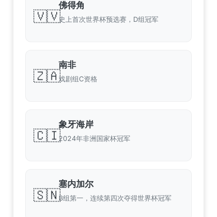
佛得角
🇻🇻
史上首次世界杯预选赛，D组冠军
南非
🇿🇦
戏剧组C资格
象牙海岸
🇨🇮
2024年非洲国家杯冠军
塞内加尔
🇸🇳
B组第一，连续第四次夺得世界杯冠军