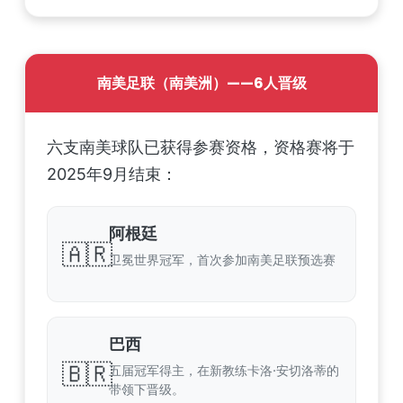
南美足联（南美洲）——6人晋级
六支南美球队已获得参赛资格，资格赛将于
2025年9月结束：
阿根廷
🇦🇷
卫冕世界冠军，首次参加南美足联预选赛
巴西
🇧🇷
五届冠军得主，在新教练卡洛·安切洛蒂的
带领下晋级。