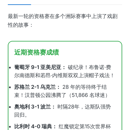
最新一轮的资格赛在多个洲际赛事中上演了戏剧
性的故事：
近期资格赛成绩
葡萄牙 9-1 亚美尼亚：
破纪录！布鲁诺·费
尔南德斯和若昂·内维斯双双上演帽子戏法！
苏格兰 2-1 乌克兰：
28 年的等待终于结
束！汉普顿公园沸腾了（51,866 名球迷）
奥地利 3-1 波兰：
时隔28年，达斯队强势
回归。
比利时 4-0 瑞典：
红魔锁定第15次世界杯