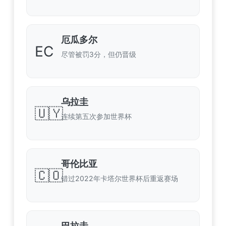
厄瓜多尔
EC
尽管被罚3分，但仍晋级
乌拉圭
🇺🇾
连续第五次参加世界杯
哥伦比亚
🇨🇴
错过2022年卡塔尔世界杯后重返赛场
巴拉圭