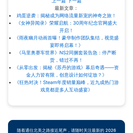
上一篇
下一篇
最新文章：
鸡蛋逆袭：揭秘成为网络流量新宠的神奇之旅！
《女神异闻录》荣耀启航：30周年纪念官网盛大
开启！
《雨夜幽月动画首曝！豪华制作团队集结，视觉盛
宴即将启幕！》
《马里奥赛车世界》NS2同捆套装告急：停产断
货，错过不再！
《从零出发：揭秘《苏丹的游戏》幕后奇遇——资
金人力皆有限，创意设计如何绽放？》
《狂热对决！Steam年度销量巅峰，近九成热门游
戏竟都是多人互动盛宴》
随着通往北美之路接近尾声，请随时关注最新的 2026