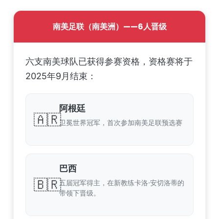
南美足联（南美洲）——6人晋级
六支南美球队已获得参赛资格，资格赛将于
2025年9月结束：
阿根廷
🇦🇷
卫冕世界冠军，首次参加南美足联预选赛
巴西
🇧🇷
五届冠军得主，在新教练卡洛·安切洛蒂的
带领下晋级。