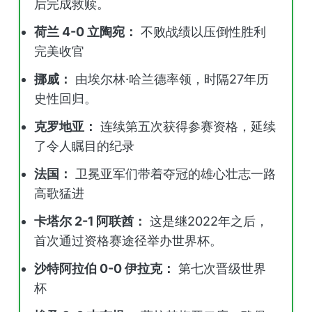
后完成救赎。
荷兰 4-0 立陶宛：
不败战绩以压倒性胜利
完美收官
挪威：
由埃尔林·哈兰德率领，时隔27年历
史性回归。
克罗地亚：
连续第五次获得参赛资格，延续
了令人瞩目的纪录
法国：
卫冕亚军们带着夺冠的雄心壮志一路
高歌猛进
卡塔尔 2-1 阿联酋：
这是继2022年之后，
首次通过资格赛途径举办世界杯。
沙特阿拉伯 0-0 伊拉克：
第七次晋级世界
杯