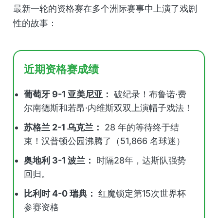
最新一轮的资格赛在多个洲际赛事中上演了戏剧
性的故事：
近期资格赛成绩
葡萄牙 9-1 亚美尼亚：
破纪录！布鲁诺·费
尔南德斯和若昂·内维斯双双上演帽子戏法！
苏格兰 2-1 乌克兰：
28 年的等待终于结
束！汉普顿公园沸腾了（51,866 名球迷）
奥地利 3-1 波兰：
时隔28年，达斯队强势
回归。
比利时 4-0 瑞典：
红魔锁定第15次世界杯
参赛资格