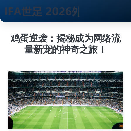
跳
到
鸡蛋逆袭：揭秘成为网络流
内
量新宠的神奇之旅！
容