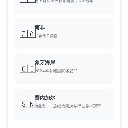
史上首次世界杯预选赛，D组冠军
南非
🇿🇦
戏剧组C资格
象牙海岸
🇨🇮
2024年非洲国家杯冠军
塞内加尔
🇸🇳
B组第一，连续第四次夺得世界杯冠军