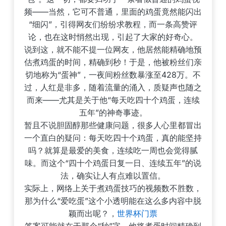
频——当然，它可不普通，里面的鸡蛋竟然能闪出
“细闪”，引得网友们纷纷求教程，而一条高赞评
论，也在这时悄然出现，引起了大家的好奇心。
说到这，就不能不提一位网友，他居然能精确地预
估煮鸡蛋的时间，精确到秒！于是，他被粉丝们亲
切地称为“蛋神”，一夜间粉丝数暴涨至428万。不
过，人红是非多，随着流量的涌入，质疑声也随之
而来——尤其是关于他“每天吃四十个鸡蛋，连续
五年”的神奇事迹。
暂且不说胆固醇那些健康问题，很多人心里都冒出
一个直白的疑问：每天吃四十个鸡蛋，真的能坚持
吗？就算是最爱的美食，连续吃一周也会觉得腻
味。而这个“四十个鸡蛋日复一日、连续五年”的说
法，确实让人有点难以置信。
实际上，网络上关于煮鸡蛋技巧的视频数不胜数，
那为什么“爱吃蛋”这个小透明能在这么多内容中脱
颖而出呢？，
世界杯门票