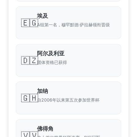
埃及
🇪🇬
A组第一名，穆罕默德·萨拉赫领衔晋级
阿尔及利亚
🇩🇿
团体资格已获得
加纳
🇬🇭
自2006年以来第五次参加世界杯
佛得角
🇻🇻