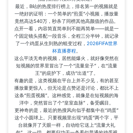
最近，B站的热度排行榜上，排名第一的视频就是
一绝好的证明：一个简单的“煎蛋”小视频，播放量
竟然高达540万，秒杀了同榜其他高颜值的作品。
点开一看，内容简直简单到不能再简单——就是一
个固定镜头搭配一段音乐，全程三分半钟，就记录
了一个鸡蛋从生到熟的蜕变过程，
2026FIFA世界
杯直播赛程
。
这么平淡无奇的视频，居然能爆火，就好像突然在
短视频的世界里冒出了一个“流量皇子”，在“流量
王”的庇护下，成功“出道”了。
有趣的是，这类视频在平台上并不少见，有的甚至
播放量更惊人，但无论是点赞还是讨论，都比不上
这条“煎蛋视频”。这种感觉，就像是在短视频的海
洋中，突然冒出了个“皇室血脉”，备受瞩目。
更神奇的是，最近的热搜风向似乎都集中在“鸡蛋”
这个小圆球上。只要视频里出现“鸡蛋”两个字，平
台就像开了天眼一样，自动给它送上“流量大礼
包”。这一切，都要归功于一条看似普通的鸡蛋视