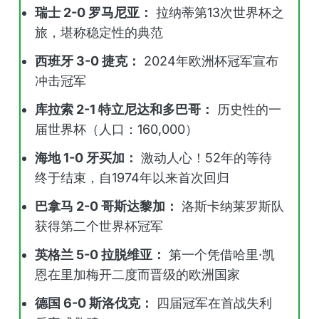
瑞士 2-0 罗马尼亚：
拉纳蒂第13次世界杯之
旅，堪称稳定性的典范
西班牙 3-0 捷克：
2024年欧洲杯冠军宣布
冲击冠军
库拉索 2-1 特立尼达和多巴哥：
历史性的一
届世界杯（人口：160,000）
海地 1-0 牙买加：
激动人心！52年的等待
终于结束，自1974年以来首次回归
巴拿马 2-0 哥斯达黎加：
洛斯卡纳莱罗斯队
获得第二个世界杯冠军
英格兰 5-0 拉脱维亚：
第一个凭借哈里·凯
恩在里加梅开二度而晋级的欧洲国家
德国 6-0 斯洛伐克：
四届冠军在首战失利