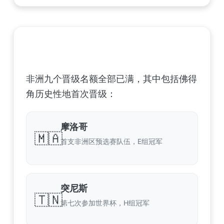
非洲足球联合会 (CAF) – 9 场合格
非洲九个晋级名额全部已满，其中包括佛得
角历史性地首次晋级：
摩洛哥
🇲🇦
首支非洲区预选赛队伍，E组冠军
突尼斯
🇹🇳
第七次参加世界杯，H组冠军